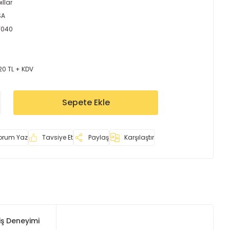
llar
SA
Y040
20 TL + KDV
Sepete Ekle
orum Yaz
Tavsiye Et
Paylaş
Karşılaştır
iş Deneyimi