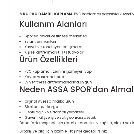
8 KG PVC DAMBIL KAPLAMA
, PVC kaplamalı yapısıyla kuvvet v
Kullanım Alanları
Spor salonları ve fitness merkezleri
Ev antrenmanları
Kuvvet ve kondisyon çalışmaları
Kişisel antrenman (PT) stüdyoları
Ürün Özellikleri
PVC kaplamalı, zemini çizmeyen yapı
Kavraması rahat sap
Ev ve fitness antrenmanlarına uygun
Neden ASSA SPOR'dan Almalı
Orijinal Avessa marka ürün
Stoktan hızlı kargo
Geniş ağırlık ve dambıl yelpazesi
Güvenli alışveriş ve satış sonrası destek
Daha fazla seçenek için
dambıl modelleri
ve
ağırlık, plaka ve d
Sipariş ve bilgi için bizimle iletişime geçebilirsiniz.