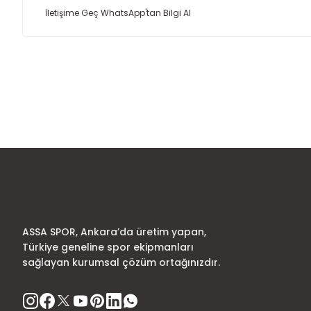
İletişime Geç
WhatsApp'tan Bilgi Al
Bu ürünün fiyat bilgisi, resim, ürün açıklamalarında ve diğer
Görüş ve önerileriniz için teşekkür ederiz.
Ürün resmi kalitesiz, bozuk veya görüntülenemiyor.
Ürün açıklamasında eksik bilgiler bulunuyor.
Ürün bilgilerinde hatalar bulunuyor.
Ürün fiyatı diğer sitelerden daha pahalı.
Bu ürüne benzer farklı alternatifler olmalı.
ASSA SPOR, Ankara’da üretim yapan,
Türkiye geneline spor ekipmanları
sağlayan kurumsal çözüm ortağınızdır.