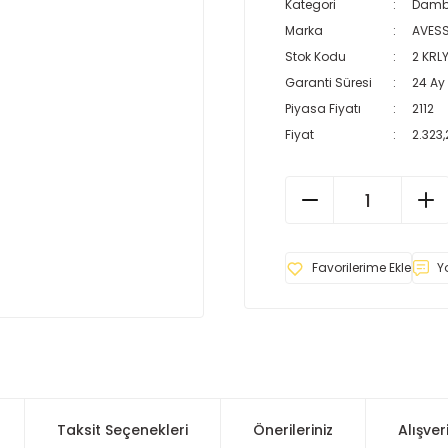
Kategori
Dambı
Marka
AVES
Stok Kodu
2 KRL
Garanti Süresi
24 Ay
Piyasa Fiyatı
2112
Fiyat
2.323,
Y
Taksit Seçenekleri
Önerileriniz
Alışver