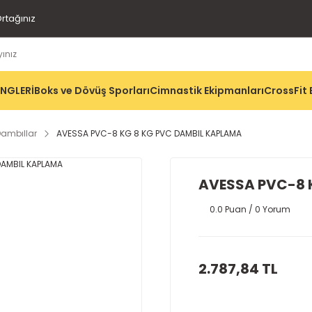
rtağınız
İNGLERİ
Boks ve Dövüş Sporları
Cimnastik Ekipmanları
CrossFit 
ambıllar
AVESSA PVC-8 KG 8 KG PVC DAMBIL KAPLAMA
AVESSA PVC-8 
0.0 Puan / 0 Yorum
2.787,84 TL