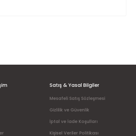
ımıza iletebilirsiniz.
şim
Satış & Yasal Bilgiler
Mesafeli Satış Sözleşmesi
Gizlilik ve Güvenlik
İptal ve İade Koşulları
er
Kişisel Veriler Politikası