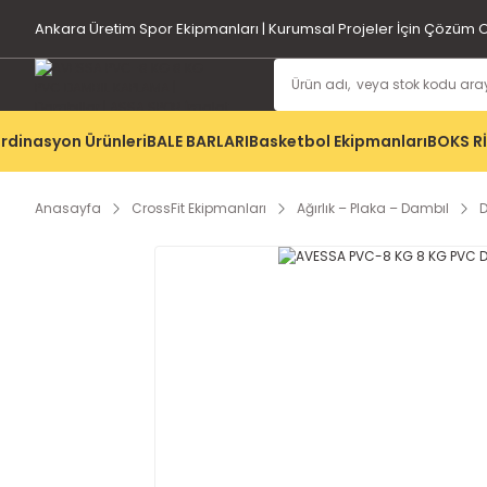
Ankara Üretim Spor Ekipmanları | Kurumsal Projeler İçin Çözüm O
rdinasyon Ürünleri
BALE BARLARI
Basketbol Ekipmanları
BOKS R
Anasayfa
CrossFit Ekipmanları
Ağırlık – Plaka – Dambıl
D