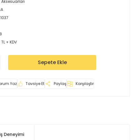
 Aksesuarları
SA
Y1037
8
 TL + KDV
Sepete Ekle
orum Yaz
Tavsiye Et
Paylaş
Karşılaştır
iş Deneyimi