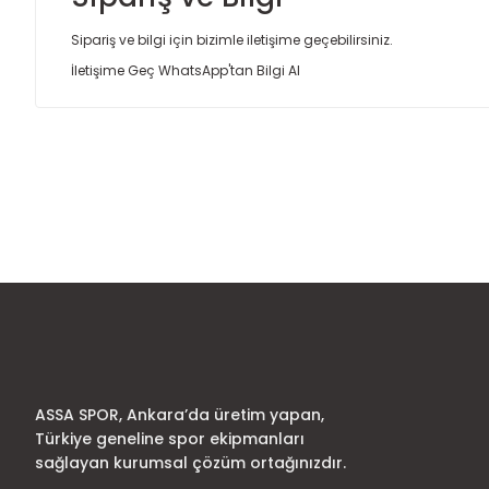
Sipariş ve bilgi için bizimle iletişime geçebilirsiniz.
İletişime Geç
WhatsApp'tan Bilgi Al
Bu ürünün fiyat bilgisi, resim, ürün açıklamalarında ve diğer
Görüş ve önerileriniz için teşekkür ederiz.
Ürün resmi kalitesiz, bozuk veya görüntülenemiyor.
Ürün açıklamasında eksik bilgiler bulunuyor.
Ürün bilgilerinde hatalar bulunuyor.
Ürün fiyatı diğer sitelerden daha pahalı.
Bu ürüne benzer farklı alternatifler olmalı.
ASSA SPOR, Ankara’da üretim yapan,
Türkiye geneline spor ekipmanları
sağlayan kurumsal çözüm ortağınızdır.