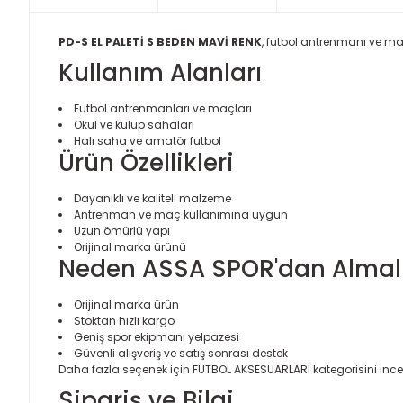
PD-S EL PALETİ S BEDEN MAVİ RENK
, futbol antrenmanı ve maç
Kullanım Alanları
Futbol antrenmanları ve maçları
Okul ve kulüp sahaları
Halı saha ve amatör futbol
Ürün Özellikleri
Dayanıklı ve kaliteli malzeme
Antrenman ve maç kullanımına uygun
Uzun ömürlü yapı
Orijinal marka ürünü
Neden ASSA SPOR'dan Almalı
Orijinal marka ürün
Stoktan hızlı kargo
Geniş spor ekipmanı yelpazesi
Güvenli alışveriş ve satış sonrası destek
Daha fazla seçenek için
FUTBOL AKSESUARLARI
kategorisini incel
Sipariş ve Bilgi