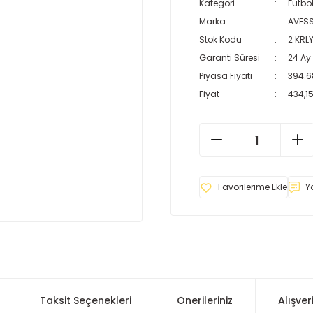
Kategori
Futbol
Marka
AVES
Stok Kodu
2 KRL
Garanti Süresi
24 Ay
Piyasa Fiyatı
394.6
Fiyat
434,15
Y
Taksit Seçenekleri
Önerileriniz
Alışver