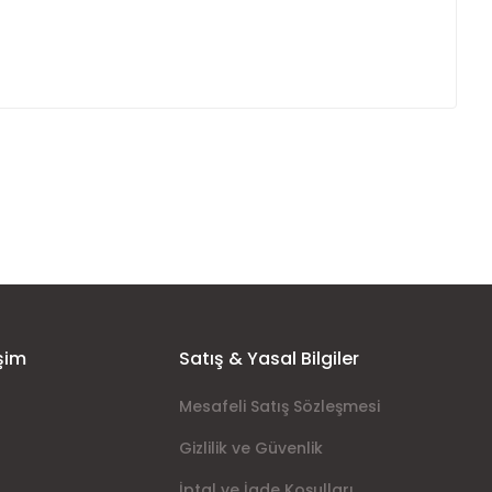
ımıza iletebilirsiniz.
şim
Satış & Yasal Bilgiler
Mesafeli Satış Sözleşmesi
Gizlilik ve Güvenlik
İptal ve İade Koşulları