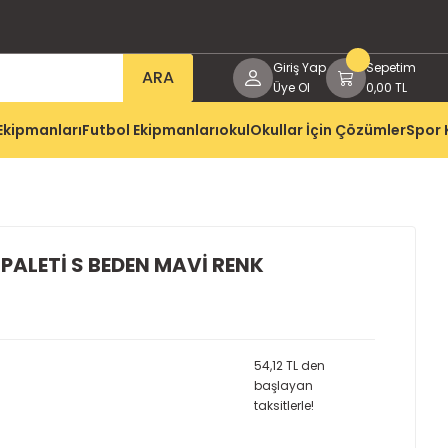
Giriş Yap
Sepetim
ARA
Üye Ol
0,00 TL
Ekipmanları
Futbol Ekipmanları
okul
Okullar İçin Çözümler
Spor 
 PALETİ S BEDEN MAVİ RENK
54,12 TL den
başlayan
taksitlerle!