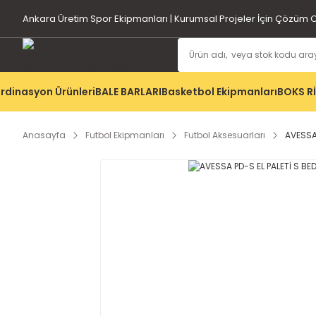
Ankara Üretim Spor Ekipmanları | Kurumsal Projeler İçin Çözüm O
rdinasyon Ürünleri
BALE BARLARI
Basketbol Ekipmanları
BOKS R
Anasayfa
Futbol Ekipmanları
Futbol Aksesuarları
AVESSA 