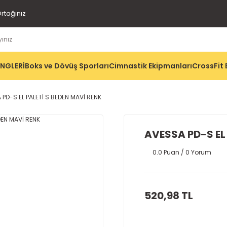
rtağınız
İNGLERİ
Boks ve Dövüş Sporları
Cimnastik Ekipmanları
CrossFit 
PD-S EL PALETİ S BEDEN MAVİ RENK
AVESSA PD-S EL
0.0 Puan / 0 Yorum
520,98 TL