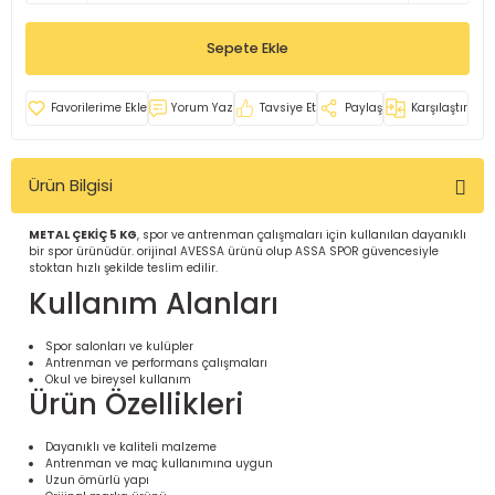
İ
uarlar
Sepete Ekle
Yorum Yaz
Tavsiye Et
Paylaş
Karşılaştır
Ürün Bilgisi
i için Tamamlayıcı Ekipmanlar |
METAL ÇEKİÇ 5 KG
, spor ve antrenman çalışmaları için kullanılan dayanıklı
bir spor ürünüdür. orijinal AVESSA ürünü olup ASSA SPOR güvencesiyle
stoktan hızlı şekilde teslim edilir.
Kullanım Alanları
Spor salonları ve kulüpler
Antrenman ve performans çalışmaları
için Tamamlayıcı Spor Ekipmanları |
Okul ve bireysel kullanım
Ürün Özellikleri
pa – Organizasyonlar için
Dayanıklı ve kaliteli malzeme
ünler | ASSA SPOR
Antrenman ve maç kullanımına uygun
Uzun ömürlü yapı