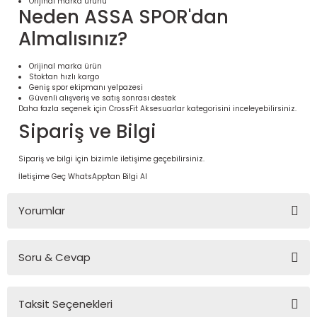
Orijinal marka ürünü
Neden ASSA SPOR'dan
Almalısınız?
Orijinal marka ürün
Stoktan hızlı kargo
Geniş spor ekipmanı yelpazesi
Güvenli alışveriş ve satış sonrası destek
Daha fazla seçenek için
CrossFit Aksesuarlar
kategorisini inceleyebilirsiniz.
Sipariş ve Bilgi
Sipariş ve bilgi için bizimle iletişime geçebilirsiniz.
İletişime Geç
WhatsApp'tan Bilgi Al
 Ürünleri | Dayanıklı ve Modüler
ri
Yorumlar
Soru & Cevap
Bu ürüne ilk yorumu siz yapın!
Taksit Seçenekleri
Yorum Yaz
Ürün hakkında henüz soru sorulmamış.