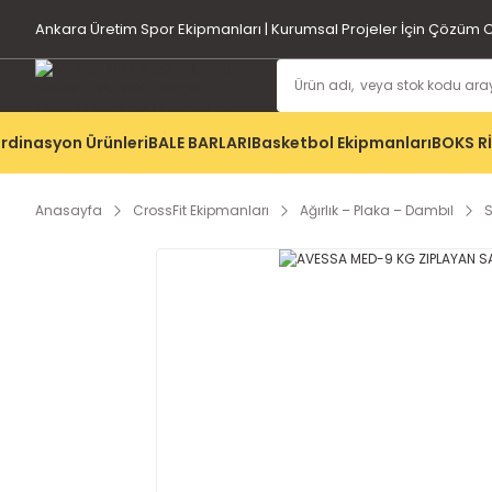
Ankara Üretim Spor Ekipmanları | Kurumsal Projeler İçin Çözüm O
rdinasyon Ürünleri
BALE BARLARI
Basketbol Ekipmanları
BOKS R
Anasayfa
CrossFit Ekipmanları
Ağırlık – Plaka – Dambıl
S