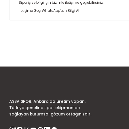
Sipariş ve bilgi için bizimle iletişime geçebilirsiniz.
İletişime Geç
WhatsApp'tan Bilgi Al
Bu ürünün fiyat bilgisi, resim, ürün açıklamalarında ve diğer
Görüş ve önerileriniz için teşekkür ederiz.
Ürün resmi kalitesiz, bozuk veya görüntülenemiyor.
Ürün açıklamasında eksik bilgiler bulunuyor.
Ürün bilgilerinde hatalar bulunuyor.
Ürün fiyatı diğer sitelerden daha pahalı.
Bu ürüne benzer farklı alternatifler olmalı.
ASSA SPOR, Ankara’da üretim yapan,
Türkiye geneline spor ekipmanları
sağlayan kurumsal çözüm ortağınızdır.