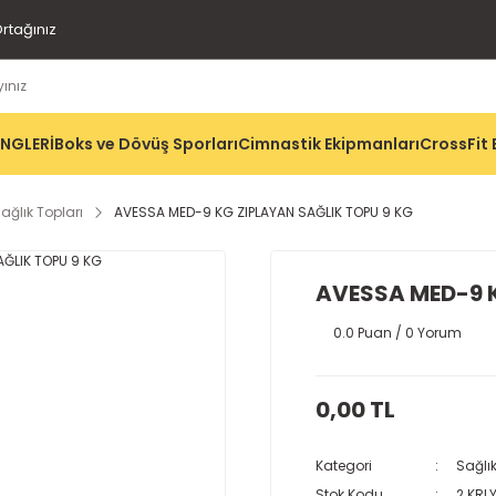
rtağınız
İNGLERİ
Boks ve Dövüş Sporları
Cimnastik Ekipmanları
CrossFit 
ağlık Topları
AVESSA MED-9 KG ZIPLAYAN SAĞLIK TOPU 9 KG
AVESSA MED-9 K
0.0 Puan / 0 Yorum
0,00 TL
Kategori
Sağlık
Stok Kodu
2 KRL