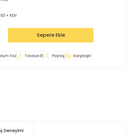
USD + KDV
Sepete Ekle
orum Yaz
Tavsiye Et
Paylaş
Karşılaştır
iş Deneyimi