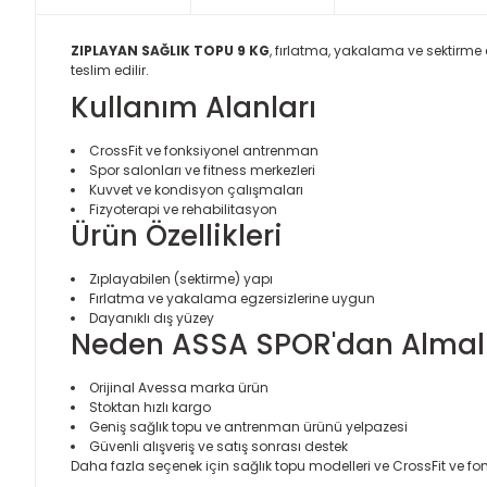
ZIPLAYAN SAĞLIK TOPU 9 KG
, fırlatma, yakalama ve sektirme 
teslim edilir.
Kullanım Alanları
CrossFit ve fonksiyonel antrenman
Spor salonları ve fitness merkezleri
Kuvvet ve kondisyon çalışmaları
Fizyoterapi ve rehabilitasyon
Ürün Özellikleri
Zıplayabilen (sektirme) yapı
Fırlatma ve yakalama egzersizlerine uygun
Dayanıklı dış yüzey
Neden ASSA SPOR'dan Almalı
Orijinal Avessa marka ürün
Stoktan hızlı kargo
Geniş sağlık topu ve antrenman ürünü yelpazesi
Güvenli alışveriş ve satış sonrası destek
Daha fazla seçenek için
sağlık topu modelleri
ve
CrossFit ve fo