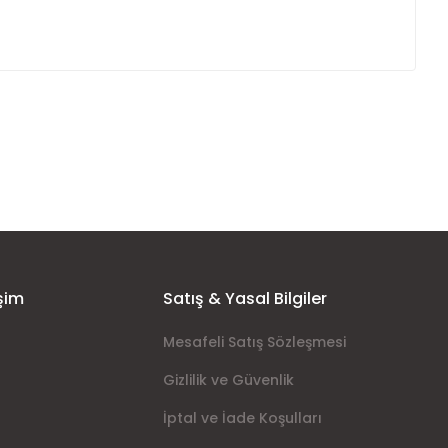
ımıza iletebilirsiniz.
şim
Satış & Yasal Bilgiler
Mesafeli Satış Sözleşmesi
Gizlilik ve Güvenlik
İptal ve İade Koşulları