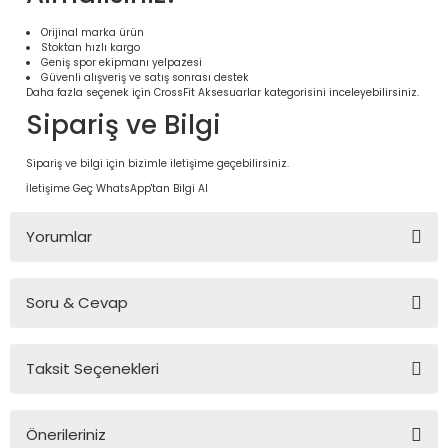
Orijinal marka ürün
Stoktan hızlı kargo
Geniş spor ekipmanı yelpazesi
Güvenli alışveriş ve satış sonrası destek
Daha fazla seçenek için
CrossFit Aksesuarlar
kategorisini inceleyebilirsiniz.
Sipariş ve Bilgi
Sipariş ve bilgi için bizimle iletişime geçebilirsiniz.
İletişime Geç
WhatsApp'tan Bilgi Al
Yorumlar
 Ürünleri | Dayanıklı ve Modüler
ri
Soru & Cevap
Bu ürüne ilk yorumu siz yapın!
Taksit Seçenekleri
Yorum Yaz
Ürün hakkında henüz soru sorulmamış.
Önerileriniz
Soru Sor