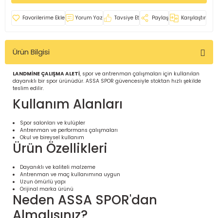
İ
uarlar
Yorum Yaz
Tavsiye Et
Paylaş
Karşılaştır
Ürün Bilgisi
LANDMİNE ÇALIŞMA ALETİ
, spor ve antrenman çalışmaları için kullanılan
dayanıklı bir spor ürünüdür. ASSA SPOR güvencesiyle stoktan hızlı şekilde
i için Tamamlayıcı Ekipmanlar |
teslim edilir.
Kullanım Alanları
Spor salonları ve kulüpler
Antrenman ve performans çalışmaları
Okul ve bireysel kullanım
Ürün Özellikleri
için Tamamlayıcı Spor Ekipmanları |
Dayanıklı ve kaliteli malzeme
Antrenman ve maç kullanımına uygun
Uzun ömürlü yapı
Orijinal marka ürünü
pa – Organizasyonlar için
Neden ASSA SPOR'dan
ünler | ASSA SPOR
Almalısınız?