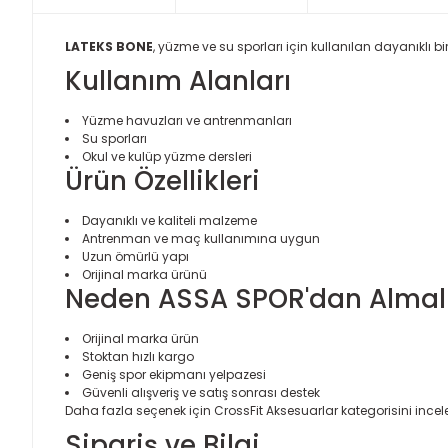
LATEKS BONE
, yüzme ve su sporları için kullanılan dayanıklı b
Kullanım Alanları
Yüzme havuzları ve antrenmanları
Su sporları
Okul ve kulüp yüzme dersleri
Ürün Özellikleri
Dayanıklı ve kaliteli malzeme
Antrenman ve maç kullanımına uygun
Uzun ömürlü yapı
Orijinal marka ürünü
Neden ASSA SPOR'dan Almalı
Orijinal marka ürün
Stoktan hızlı kargo
Geniş spor ekipmanı yelpazesi
Güvenli alışveriş ve satış sonrası destek
Daha fazla seçenek için
CrossFit Aksesuarlar
kategorisini incele
Sipariş ve Bilgi