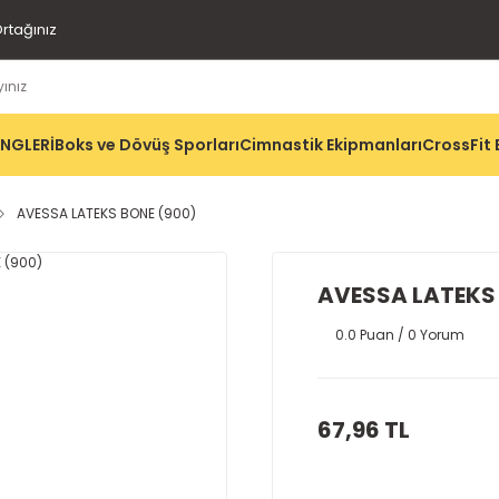
rtağınız
İNGLERİ
Boks ve Dövüş Sporları
Cimnastik Ekipmanları
CrossFit 
AVESSA LATEKS BONE (900)
AVESSA LATEKS
0.0 Puan / 0 Yorum
67,96 TL