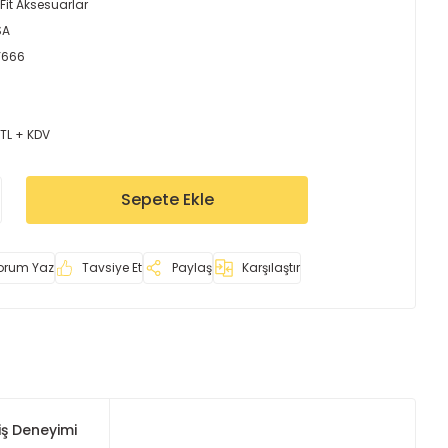
Fit Aksesuarlar
SA
Y666
 TL + KDV
Sepete Ekle
orum Yaz
Tavsiye Et
Paylaş
Karşılaştır
iş Deneyimi