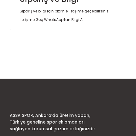
Sipariş ve bilgi için bizimle iletişime geçebilirsiniz.
İletişime Geç
WhatsApp'tan Bilgi Al
Bu ürünün fiyat bilgisi, resim, ürün açıklamalarında ve diğer
Görüş ve önerileriniz için teşekkür ederiz.
Ürün resmi kalitesiz, bozuk veya görüntülenemiyor.
Ürün açıklamasında eksik bilgiler bulunuyor.
Ürün bilgilerinde hatalar bulunuyor.
Ürün fiyatı diğer sitelerden daha pahalı.
Bu ürüne benzer farklı alternatifler olmalı.
ASSA SPOR, Ankara’da üretim yapan,
Türkiye geneline spor ekipmanları
sağlayan kurumsal çözüm ortağınızdır.