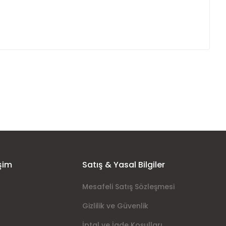
ımıza iletebilirsiniz.
şim
Satış & Yasal Bilgiler
Mesafeli Satış Sözleşmesi
Gizlilik ve Güvenlik
İptal ve İade Koşulları