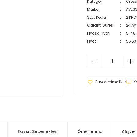
Kategori
Cross
Marka
AVES
Stok Kodu
2 KRL
Garanti Süresi
24 Ay
Piyasa Fiyatı
51.48
Fiyat
56,63
Y
Taksit Seçenekleri
Önerileriniz
Alışver