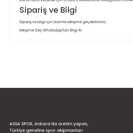
Sipariş ve Bilgi
Sipariş ve bilgi için bizimle iletişime geçebilirsiniz.
İletişime Geç
WhatsApp'tan Bilgi Al
Bu ürünün fiyat bilgisi, resim, ürün açıklamalarında ve diğer
Görüş ve önerileriniz için teşekkür ederiz.
Ürün resmi kalitesiz, bozuk veya görüntülenemiyor.
Ürün açıklamasında eksik bilgiler bulunuyor.
Ürün bilgilerinde hatalar bulunuyor.
Ürün fiyatı diğer sitelerden daha pahalı.
Bu ürüne benzer farklı alternatifler olmalı.
ASSA SPOR, Ankara’da üretim yapan,
Türkiye geneline spor ekipmanları