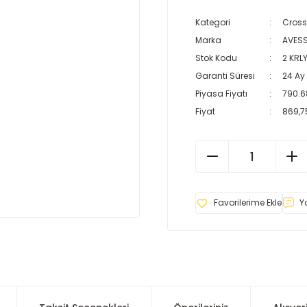
Kategori
Cross
Marka
AVES
Stok Kodu
2 KRL
Garanti Süresi
24 Ay
Piyasa Fiyatı
790.6
Fiyat
869,7
Y