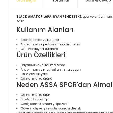
Ürün Bilgisi
Yorumlar
Soru & Cevap
BLACK AMATÖR LAPA SİYAH RENK (TEK)
, spor ve antrenman ç
edilir.
Kullanım Alanları
Spor salonları ve kulüpler
Antrenman ve performans çalışmaları
Okul ve bireysel kullanım
Ürün Özellikleri
Dayanıklı ve kaliteli malzeme
Antrenman ve maç kullanımına uygun
Uzun ömürlü yapı
Orijinal marka ürünü
Neden ASSA SPOR'dan Almalı
Orijinal marka ürün
Stoktan hızlı kargo
Geniş spor ekipmanı yelpazesi
Güvenli alışveriş ve satış sonrası destek
Daha fazla seçenek için
CrossFit Aksesuarlar
kategorisini incele