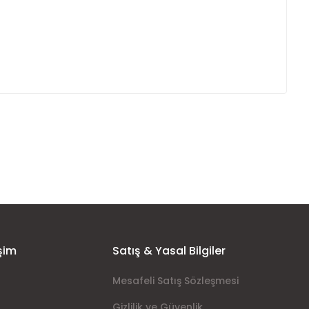
ımıza iletebilirsiniz.
şim
Satış & Yasal Bilgiler
Mesafeli Satış Sözleşmesi
Gizlilik ve Güvenlik