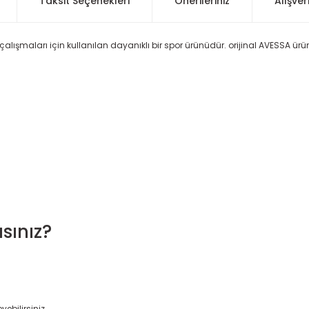
Taksit Seçenekleri
Önerileriniz
Alışver
alışmaları için kullanılan dayanıklı bir spor ürünüdür. orijinal AVESSA ür
sınız?
yebilirsiniz.