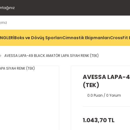
rtağınız
İNGLERİ
Boks ve Dövüş Sporları
Cimnastik Ekipmanları
CrossFit 
AVESSA LAPA-49 BLACK AMATÖR LAPA SİYAH RENK (TEK)
AVESSA LAPA-4
(TEK)
0.0 Puan / 0 Yorum
1.043,70 TL