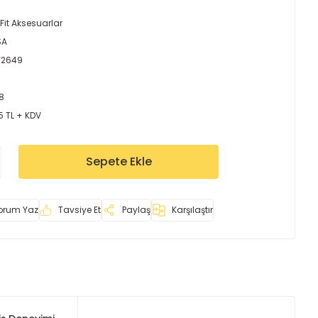
Fit Aksesuarlar
SA
Y2649
8
5 TL + KDV
Sepete Ekle
orum Yaz
Tavsiye Et
Paylaş
Karşılaştır