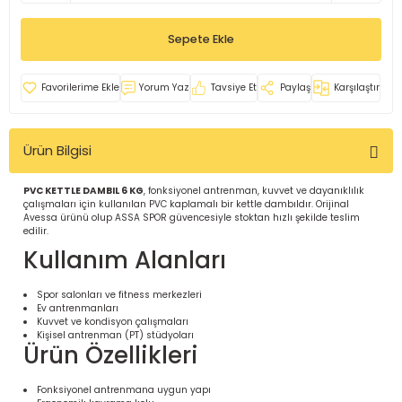
İ
uarlar
Sepete Ekle
Yorum Yaz
Tavsiye Et
Paylaş
Karşılaştır
Ürün Bilgisi
i için Tamamlayıcı Ekipmanlar |
PVC KETTLE DAMBIL 6 KG
, fonksiyonel antrenman, kuvvet ve dayanıklılık
çalışmaları için kullanılan PVC kaplamalı bir kettle dambıldır. Orijinal
Avessa ürünü olup ASSA SPOR güvencesiyle stoktan hızlı şekilde teslim
edilir.
Kullanım Alanları
Spor salonları ve fitness merkezleri
için Tamamlayıcı Spor Ekipmanları |
Ev antrenmanları
Kuvvet ve kondisyon çalışmaları
Kişisel antrenman (PT) stüdyoları
Ürün Özellikleri
pa – Organizasyonlar için
ünler | ASSA SPOR
Fonksiyonel antrenmana uygun yapı