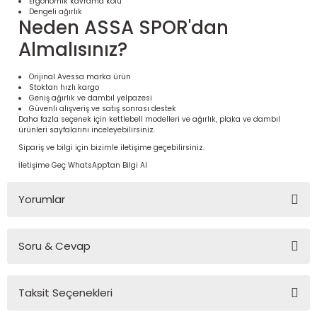
Ergonomik kavrama kolu
Dengeli ağırlık
Neden ASSA SPOR'dan
Almalısınız?
Orijinal Avessa marka ürün
Stoktan hızlı kargo
Geniş ağırlık ve dambıl yelpazesi
Güvenli alışveriş ve satış sonrası destek
Daha fazla seçenek için
kettlebell modelleri
ve
ağırlık, plaka ve dambıl
ürünleri
sayfalarını inceleyebilirsiniz.
Sipariş ve bilgi için bizimle iletişime geçebilirsiniz.
İletişime Geç
WhatsApp'tan Bilgi Al
 Ürünleri | Dayanıklı ve Modüler
ri
Yorumlar
Soru & Cevap
Bu ürüne ilk yorumu siz yapın!
Taksit Seçenekleri
Yorum Yaz
Ürün hakkında henüz soru sorulmamış.