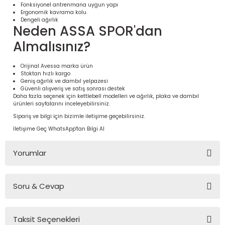
Fonksiyonel antrenmana uygun yapı
Ergonomik kavrama kolu
Dengeli ağırlık
Neden ASSA SPOR'dan
Almalısınız?
Orijinal Avessa marka ürün
Stoktan hızlı kargo
Geniş ağırlık ve dambıl yelpazesi
Güvenli alışveriş ve satış sonrası destek
Daha fazla seçenek için
kettlebell modelleri
ve
ağırlık, plaka ve dambıl
ürünleri
sayfalarını inceleyebilirsiniz.
Sipariş ve bilgi için bizimle iletişime geçebilirsiniz.
İletişime Geç
WhatsApp'tan Bilgi Al
 Ürünleri | Dayanıklı ve Modüler
ri
Yorumlar
Soru & Cevap
Bu ürüne ilk yorumu siz yapın!
Taksit Seçenekleri
Yorum Yaz