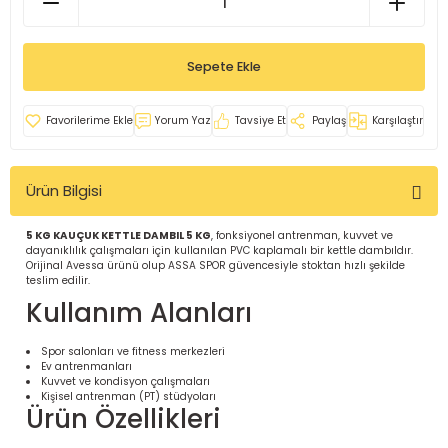
İ
uarlar
Sepete Ekle
Yorum Yaz
Tavsiye Et
Paylaş
Karşılaştır
i için Tamamlayıcı Ekipmanlar |
Ürün Bilgisi
5 KG KAUÇUK KETTLE DAMBIL 5 KG
, fonksiyonel antrenman, kuvvet ve
dayanıklılık çalışmaları için kullanılan PVC kaplamalı bir kettle dambıldır.
Orijinal Avessa ürünü olup ASSA SPOR güvencesiyle stoktan hızlı şekilde
teslim edilir.
Kullanım Alanları
için Tamamlayıcı Spor Ekipmanları |
Spor salonları ve fitness merkezleri
Ev antrenmanları
Kuvvet ve kondisyon çalışmaları
Kişisel antrenman (PT) stüdyoları
pa – Organizasyonlar için
Ürün Özellikleri
ünler | ASSA SPOR