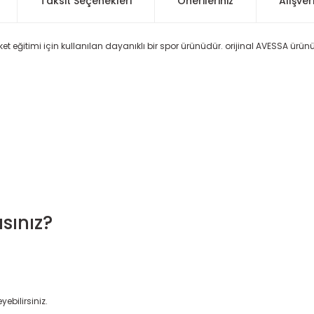
Taksit Seçenekleri
Önerileriniz
Alışver
ket eğitimi için kullanılan dayanıklı bir spor ürünüdür. orijinal AVESSA ürün
sınız?
yebilirsiniz.