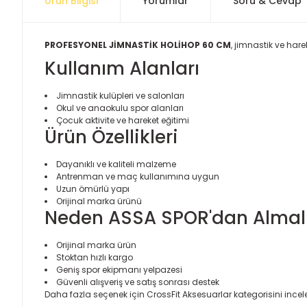
Ürün Bilgisi
Yorumlar
Soru & Cevap
PROFESYONEL JİMNASTİK HOLİHOP 60 CM
, jimnastik ve hare
Kullanım Alanları
Jimnastik kulüpleri ve salonları
Okul ve anaokulu spor alanları
Çocuk aktivite ve hareket eğitimi
Ürün Özellikleri
Dayanıklı ve kaliteli malzeme
Antrenman ve maç kullanımına uygun
Uzun ömürlü yapı
Orijinal marka ürünü
Neden ASSA SPOR'dan Almalı
Orijinal marka ürün
Stoktan hızlı kargo
Geniş spor ekipmanı yelpazesi
Güvenli alışveriş ve satış sonrası destek
Daha fazla seçenek için
CrossFit Aksesuarlar
kategorisini incele