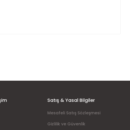
ımıza iletebilirsiniz.
şim
Satış & Yasal Bilgiler
Mesafeli Satış Sözleşmesi
Gizlilik ve Güvenlik