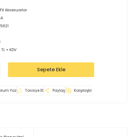
Fit Aksesuarlar
SA
Y5621
8
 TL + KDV
Sepete Ekle
orum Yaz
Tavsiye Et
Paylaş
Karşılaştır