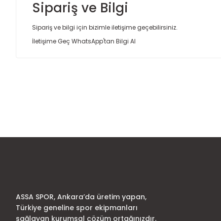
Sipariş ve Bilgi
Sipariş ve bilgi için bizimle iletişime geçebilirsiniz.
İletişime Geç
WhatsApp'tan Bilgi Al
Bu ürünün fiyat bilgisi, resim, ürün açıklamalarında ve diğer
Görüş ve önerileriniz için teşekkür ederiz.
Ürün resmi kalitesiz, bozuk veya görüntülenemiyor.
Ürün açıklamasında eksik bilgiler bulunuyor.
Ürün bilgilerinde hatalar bulunuyor.
Ürün fiyatı diğer sitelerden daha pahalı.
Bu ürüne benzer farklı alternatifler olmalı.
ASSA SPOR, Ankara’da üretim yapan,
Türkiye geneline spor ekipmanları
sağlayan kurumsal çözüm ortağınızdır.