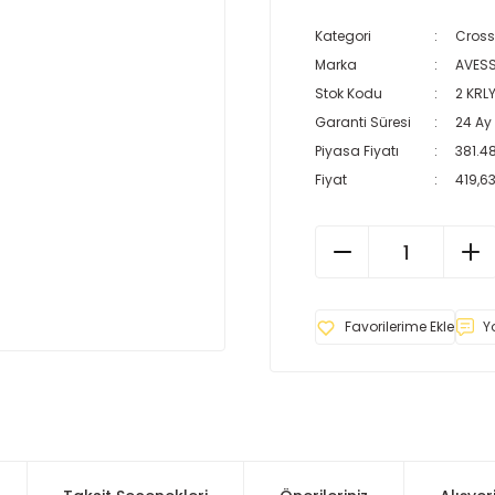
Kategori
Cross
Marka
AVES
Stok Kodu
2 KRL
Garanti Süresi
24 Ay
Piyasa Fiyatı
381.4
Fiyat
419,63
Y