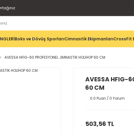
rtağınız
İNGLERİ
Boks ve Dövüş Sporları
Cimnastik Ekipmanları
CrossFit 
AVESSA HFIG-60 PROFESYONEL JİMNASTİK HOLİHOP 60 CM
AVESSA HFIG-6
60 CM
0.0 Puan / 0 Yorum
503,56 TL