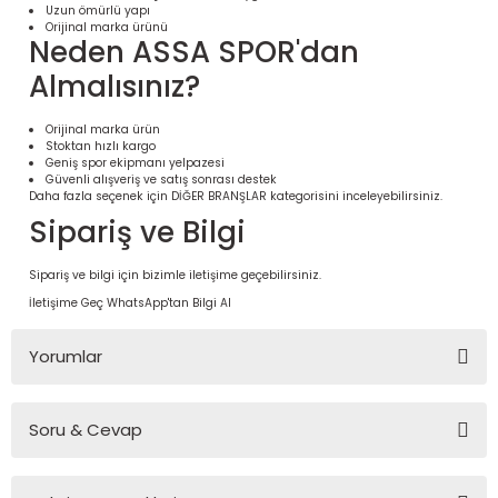
Uzun ömürlü yapı
Orijinal marka ürünü
Neden ASSA SPOR'dan
Almalısınız?
Orijinal marka ürün
Stoktan hızlı kargo
Geniş spor ekipmanı yelpazesi
Güvenli alışveriş ve satış sonrası destek
Daha fazla seçenek için
DİĞER BRANŞLAR
kategorisini inceleyebilirsiniz.
Sipariş ve Bilgi
Sipariş ve bilgi için bizimle iletişime geçebilirsiniz.
 Ürünleri | Dayanıklı ve Modüler
İletişime Geç
WhatsApp'tan Bilgi Al
ri
Yorumlar
Soru & Cevap
Bu ürüne ilk yorumu siz yapın!