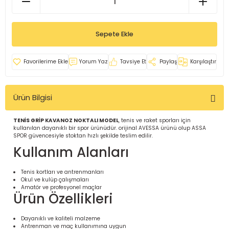
İ
uarlar
Sepete Ekle
Yorum Yaz
Tavsiye Et
Paylaş
Karşılaştır
i için Tamamlayıcı Ekipmanlar |
Ürün Bilgisi
TENİS GRİP KAVANOZ NOKTALI MODEL
, tenis ve raket sporları için
kullanılan dayanıklı bir spor ürünüdür. orijinal AVESSA ürünü olup ASSA
SPOR güvencesiyle stoktan hızlı şekilde teslim edilir.
Kullanım Alanları
için Tamamlayıcı Spor Ekipmanları |
Tenis kortları ve antrenmanları
Okul ve kulüp çalışmaları
Amatör ve profesyonel maçlar
Ürün Özellikleri
pa – Organizasyonlar için
ünler | ASSA SPOR
Dayanıklı ve kaliteli malzeme
Antrenman ve maç kullanımına uygun