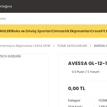
rtağınız
İNGLERİ
Boks ve Dövüş Sporları
Cimnastik Ekipmanları
CrossFit 
Tamamlayıcı Ekipmanlar | ASSA SPOR
YÜZME AKSESUARLARI
AVESSA G
AVESSA GL-12-1
0.0 Puan / 0 Yorum
0,00 TL
Kategori
YÜZME
Stok Kodu
2 KRL