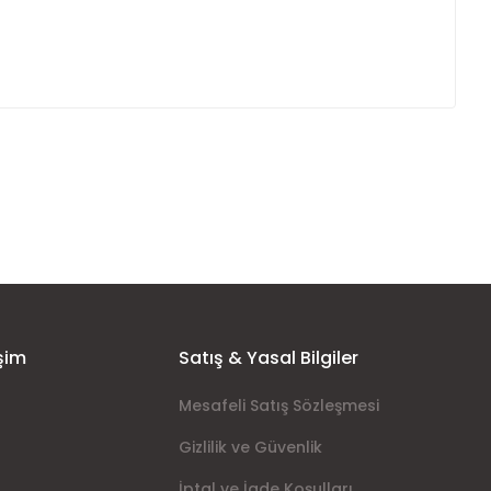
ımıza iletebilirsiniz.
şim
Satış & Yasal Bilgiler
Mesafeli Satış Sözleşmesi
Gizlilik ve Güvenlik
İptal ve İade Koşulları