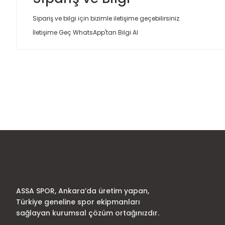
Sipariş ve bilgi için bizimle iletişime geçebilirsiniz.
İletişime Geç
WhatsApp'tan Bilgi Al
Bu ürünün fiyat bilgisi, resim, ürün açıklamalarında ve diğer
Görüş ve önerileriniz için teşekkür ederiz.
Ürün resmi kalitesiz, bozuk veya görüntülenemiyor.
Ürün açıklamasında eksik bilgiler bulunuyor.
Ürün bilgilerinde hatalar bulunuyor.
Ürün fiyatı diğer sitelerden daha pahalı.
Bu ürüne benzer farklı alternatifler olmalı.
ASSA SPOR, Ankara’da üretim yapan,
Türkiye geneline spor ekipmanları
sağlayan kurumsal çözüm ortağınızdır.