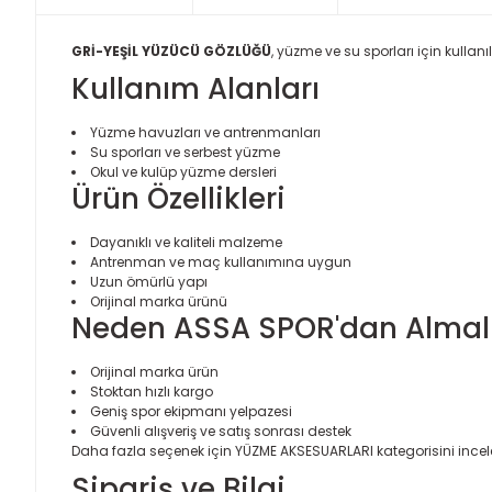
GRİ-YEŞİL YÜZÜCÜ GÖZLÜĞÜ
, yüzme ve su sporları için kullan
Kullanım Alanları
Yüzme havuzları ve antrenmanları
Su sporları ve serbest yüzme
Okul ve kulüp yüzme dersleri
Ürün Özellikleri
Dayanıklı ve kaliteli malzeme
Antrenman ve maç kullanımına uygun
Uzun ömürlü yapı
Orijinal marka ürünü
Neden ASSA SPOR'dan Almalı
Orijinal marka ürün
Stoktan hızlı kargo
Geniş spor ekipmanı yelpazesi
Güvenli alışveriş ve satış sonrası destek
Daha fazla seçenek için
YÜZME AKSESUARLARI
kategorisini incele
Sipariş ve Bilgi