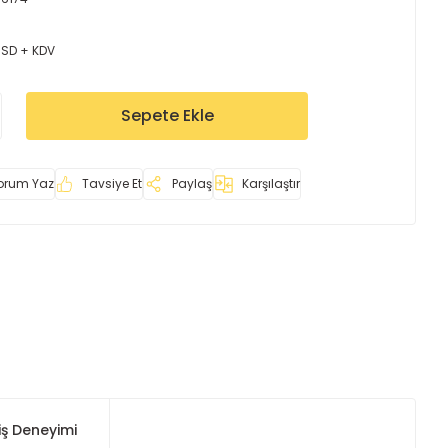
USD + KDV
Sepete Ekle
orum Yaz
Tavsiye Et
Paylaş
Karşılaştır
iş Deneyimi