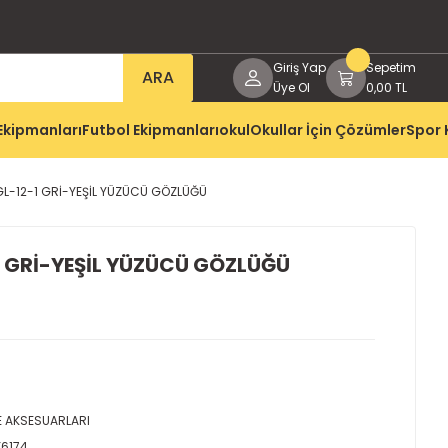
Giriş Yap
Sepetim
ARA
Üye Ol
0,00 TL
Ekipmanları
Futbol Ekipmanları
okul
Okullar İçin Çözümler
Spor 
L-12-1 GRİ-YEŞİL YÜZÜCÜ GÖZLÜĞÜ
 GRİ-YEŞİL YÜZÜCÜ GÖZLÜĞÜ
 AKSESUARLARI
Y6174