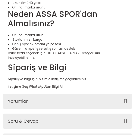
Uzun ömürlü yapı
Orijinal marka ürünü
Neden ASSA SPOR'dan
Almalısınız?
Orijinal marka ürün
Stoktan hızlı kargo
Geniş spor ekipmanı yelpazesi
Güvenli alışveriş ve satış sonrası destek
Daha fazla seçenek için
FUTBOL AKSESUARLARI
kategorisini
inceleyebilirsiniz.
Sipariş ve Bilgi
 Ürünleri | Dayanıklı ve Modüler
Sipariş ve bilgi için bizimle iletişime geçebilirsiniz.
ri
İletişime Geç
WhatsApp'tan Bilgi Al
Yorumlar
Soru & Cevap
Bu ürüne ilk yorumu siz yapın!