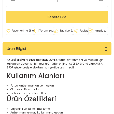
İ
uarlar
Sepete Ekle
Yorum Yaz
Tavsiye Et
Paylaş
Karşılaştır
i için Tamamlayıcı Ekipmanlar |
Ürün Bilgisi
KALECİ ELDİVENİ 9 NO GERMAN LATEX
, futbol antrenmanı ve maçları için
kullanılan dayanıklı bir spor ürünüdür. orijinal AVESSA ürünü olup ASSA
SPOR güvencesiyle stoktan hızlı şekilde teslim edilir.
Kullanım Alanları
için Tamamlayıcı Spor Ekipmanları |
Futbol antrenmanları ve maçları
Okul ve kulüp sahaları
Halı saha ve amatör futbol
Ürün Özellikleri
pa – Organizasyonlar için
ünler | ASSA SPOR
Dayanıklı ve kaliteli malzeme
Antrenman ve maç kullanımına uygun