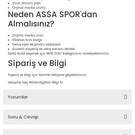
Uzun ömürlü yapı
Orijinal marka ürünü
Neden ASSA SPOR'dan
Almalısınız?
Orijinal marka ürün
Stoktan hızlı kargo
Geniş spor ekipmanı yelpazesi
Güvenli alışveriş ve satış sonrası destek
Daha fazla seçenek için
MİNİ GOLF
kategorisini inceleyebilirsiniz.
Sipariş ve Bilgi
Sipariş ve bilgi için bizimle iletişime geçebilirsiniz.
 Ürünleri | Dayanıklı ve Modüler
İletişime Geç
WhatsApp'tan Bilgi Al
ri
Yorumlar
Soru & Cevap
Bu ürüne ilk yorumu siz yapın!