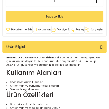
İ
uarlar
Sepete Ekle
Yorum Yaz
Tavsiye Et
Paylaş
Karşılaştır
i için Tamamlayıcı Ekipmanlar |
Ürün Bilgisi
BLUE GOLF SOPASI AYARLANABİLİR MAVİ
, spor ve antrenman çalışmaları
için kullanılan dayanıklı bir spor ürünüdür. orijinal AVESSA ürünü olup
ASSA SPOR güvencesiyle stoktan hızlı şekilde teslim edilir.
Kullanım Alanları
için Tamamlayıcı Spor Ekipmanları |
Spor salonları ve kulüpler
Antrenman ve performans çalışmaları
Okul ve bireysel kullanım
Ürün Özellikleri
pa – Organizasyonlar için
ünler | ASSA SPOR
Dayanıklı ve kaliteli malzeme
Antrenman ve maç kullanımına uygun