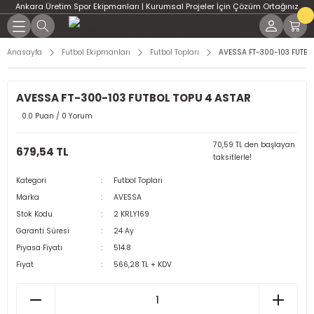
Ankara Üretim Spor Ekipmanları | Kurumsal Projeler İçin Çözüm Ortağınız
Geri Dön
Geri Dön
Geri Dön
Geri Dön
Geri Dön
Geri Dön
Geri Dön
Geri Dön
Geri Dön
Geri Dön
Geri Dön
Geri Dön
Geri Dön
PT Salonları İçin Çözümler
rojeler ve Resmî Kurum
ve Koordinasyon Ürünleri
Ekipmanları
ERİ
üş Sporları
Ekipmanları
ipmanları
manları
n Çözümler
eri İçin Çözümler
kipmanları
por Ekipmanları
Spor Topları
Jimnastik Minderleri
Jimnastik Aletleri
Ağırlık – Plaka – Dambıl
CrossFit Aksesuarlar
DART
Havuz Tesisleri için Tamaml
HENTBOL
MASA TENİSİ
PİLATES
TAEKWONDO
TENİS
Anasayfa
Futbol Ekipmanları
Futbol Topları
AVESSA FT-300-103 FUTBO
Ekipmanlar | ASSA SPOR
ssFit Ekipmanları
SESUAR
ketbol Potaları
 Ürünleri
erleri
onları
rları
r Salonu Kurulumları
ntrenman Ekipmanları
ol Direkleri
e
DİĞER TOPLAR
SİLİNDİR MİNDERLER
DENGE ALETLERİ
Ağırlık Plakaları
AĞIRLIK YELEKLERİ
DART OKU
HENTBOL KALE FİLESİ
MASA TENİSİ FİLELERİ
PİLATES ÇEMBERİ
TAEKWONDO AKSESUAR
TENİS DİREKLERİ
AVESSA FT-300-103 FUTBOL TOPU 4 ASTAR
e Teknik Dokümanlar
BONE
0.0 Puan / 0 Yorum
 Aksesuar Sistemleri
GELLERİ
asketbol Potaları
eri
 Sehpaları
an Ekipmanları
ans Salonları
suarları ve Toplar
REMAN ÜRÜNLERİ
HENTBOL TOPLARI
PUF MİNDERLER
TRAMBOLİNLER-SIÇRAMA TAHTALARI
Dambıllar
BULGAR ÇANTALARI
DART TAHTASI
HENTBOL KALELERİ
MASA TENİSİ MASALARI
PİLATES TOPU
TENİS FİLELERİ
 Süreçleri
ŞNORKEL MASKE
70,59 TL den başlayan
679,54 TL
taksitlerle!
trenman Ürünleri
NİLERİ
suarları
i
enman Ürünleri
ama Üniteleri
leri
Alan Spor Donanımları
Kuvvet Antrenman Alanları
uarları
HENTBOL TOPLARI
ÜÇGEN TAKLA MİNDERİ
Kettlebell Modelleri ve Fiyatları | ASS
Plyometrik Sıçrama Kutuları
RAKETLER
YOGA ÜRÜNLERİ
TENİS RAKETLERİ
alma Çözümleri
YÜZME AKSESUARLARI
Kategori
Futbol Topları
tant Çözümleri
RDİVENLERİ
ri
on Kurulumu
 – Dambıl
esuar Ekipmanları ve Toplar
ans Ölçüm ve Test Sistemleri
enman Ekipmanları
TOP AKSESUAR
Sağlık Topları
TOPLAR
TENİS TOPLARI
Marka
AVESSA
ş Danışmanları
Stok Kodu
2 KRLY169
n Kaplama Çözümleri
ERİ
bol Potaları
iği
uarlar
 ve Oyun Alanları
Madalyalar ve Kupalar
i
Garanti Süresi
24 Ay
ler ve Uygulamalar
Piyasa Fiyatı
514.8
Alanı Kurulumları
arı
ı
Fiyat
566,28 TL + KDV
SİZ