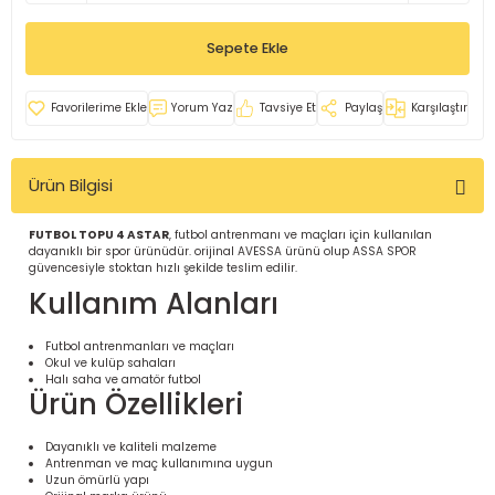
İ
uarlar
Sepete Ekle
Yorum Yaz
Tavsiye Et
Paylaş
Karşılaştır
Ürün Bilgisi
i için Tamamlayıcı Ekipmanlar |
FUTBOL TOPU 4 ASTAR
, futbol antrenmanı ve maçları için kullanılan
dayanıklı bir spor ürünüdür. orijinal AVESSA ürünü olup ASSA SPOR
güvencesiyle stoktan hızlı şekilde teslim edilir.
Kullanım Alanları
Futbol antrenmanları ve maçları
Okul ve kulüp sahaları
için Tamamlayıcı Spor Ekipmanları |
Halı saha ve amatör futbol
Ürün Özellikleri
pa – Organizasyonlar için
Dayanıklı ve kaliteli malzeme
ünler | ASSA SPOR
Antrenman ve maç kullanımına uygun
Uzun ömürlü yapı