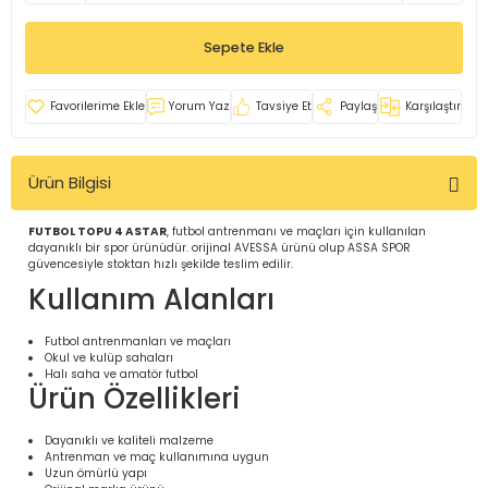
İ
uarlar
Sepete Ekle
Yorum Yaz
Tavsiye Et
Paylaş
Karşılaştır
Ürün Bilgisi
i için Tamamlayıcı Ekipmanlar |
FUTBOL TOPU 4 ASTAR
, futbol antrenmanı ve maçları için kullanılan
dayanıklı bir spor ürünüdür. orijinal AVESSA ürünü olup ASSA SPOR
güvencesiyle stoktan hızlı şekilde teslim edilir.
Kullanım Alanları
Futbol antrenmanları ve maçları
Okul ve kulüp sahaları
için Tamamlayıcı Spor Ekipmanları |
Halı saha ve amatör futbol
Ürün Özellikleri
pa – Organizasyonlar için
Dayanıklı ve kaliteli malzeme
ünler | ASSA SPOR
Antrenman ve maç kullanımına uygun
Uzun ömürlü yapı