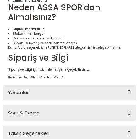
Orijinal marka ürünü
Neden ASSA SPOR'dan
Almalısınız?
Orijinal marka ürün
Stoktan hızlı kargo
Geniş spor ekipmanı yelpazesi
Güvenli alışveriş ve satış sonrası destek
Daha fazla seçenek için
FUTBOL TOPLARI
kategorisini inceleyebilirsiniz.
Sipariş ve Bilgi
Sipariş ve bilgi için bizimle iletişime geçebilirsiniz.
İletişime Geç
WhatsApp'tan Bilgi Al
 Ürünleri | Dayanıklı ve Modüler
ri
Yorumlar
Soru & Cevap
Bu ürüne ilk yorumu siz yapın!
Taksit Seçenekleri
Yorum Yaz
Ürün hakkında henüz soru sorulmamış.