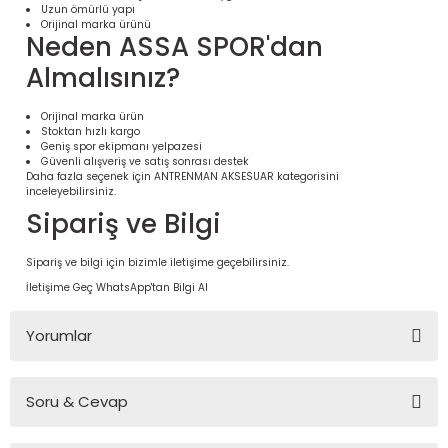
Uzun ömürlü yapı
Orijinal marka ürünü
Neden ASSA SPOR'dan
Almalısınız?
Orijinal marka ürün
Stoktan hızlı kargo
Geniş spor ekipmanı yelpazesi
Güvenli alışveriş ve satış sonrası destek
Daha fazla seçenek için
ANTRENMAN AKSESUAR
kategorisini
inceleyebilirsiniz.
Sipariş ve Bilgi
 Ürünleri | Dayanıklı ve Modüler
Sipariş ve bilgi için bizimle iletişime geçebilirsiniz.
ri
İletişime Geç
WhatsApp'tan Bilgi Al
Yorumlar
Soru & Cevap
Bu ürüne ilk yorumu siz yapın!