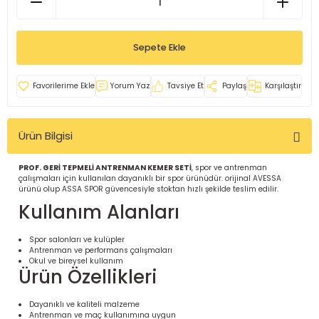
İ
uarlar
Sepete Ekle
Yorum Yaz
Tavsiye Et
Paylaş
Karşılaştır
i için Tamamlayıcı Ekipmanlar |
Ürün Bilgisi
PROF. GERİ TEPMELİ ANTRENMAN KEMER SETİ
, spor ve antrenman
çalışmaları için kullanılan dayanıklı bir spor ürünüdür. orijinal AVESSA
ürünü olup ASSA SPOR güvencesiyle stoktan hızlı şekilde teslim edilir.
Kullanım Alanları
için Tamamlayıcı Spor Ekipmanları |
Spor salonları ve kulüpler
Antrenman ve performans çalışmaları
Okul ve bireysel kullanım
Ürün Özellikleri
pa – Organizasyonlar için
ünler | ASSA SPOR
Dayanıklı ve kaliteli malzeme
Antrenman ve maç kullanımına uygun