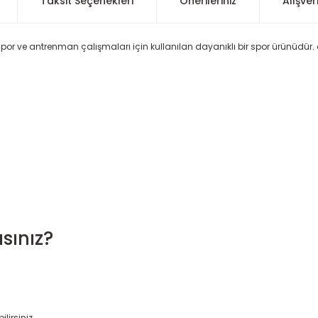
Taksit Seçenekleri
Önerileriniz
Alışver
 spor ve antrenman çalışmaları için kullanılan dayanıklı bir spor ürünüdür
sınız?
lirsiniz.