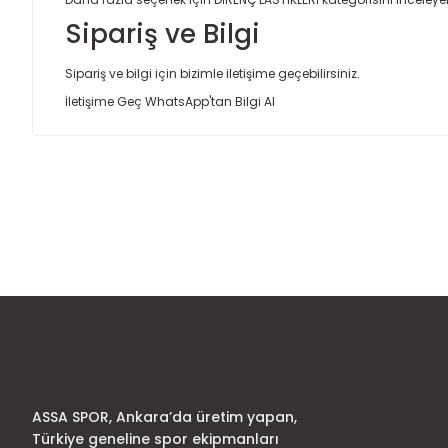
Sipariş ve Bilgi
Sipariş ve bilgi için bizimle iletişime geçebilirsiniz.
İletişime Geç
WhatsApp'tan Bilgi Al
Bu ürünün fiyat bilgisi, resim, ürün açıklamalarında ve diğer
Görüş ve önerileriniz için teşekkür ederiz.
Ürün resmi kalitesiz, bozuk veya görüntülenemiyor.
Ürün açıklamasında eksik bilgiler bulunuyor.
Ürün bilgilerinde hatalar bulunuyor.
Ürün fiyatı diğer sitelerden daha pahalı.
Bu ürüne benzer farklı alternatifler olmalı.
ASSA SPOR, Ankara’da üretim yapan,
Türkiye geneline spor ekipmanları