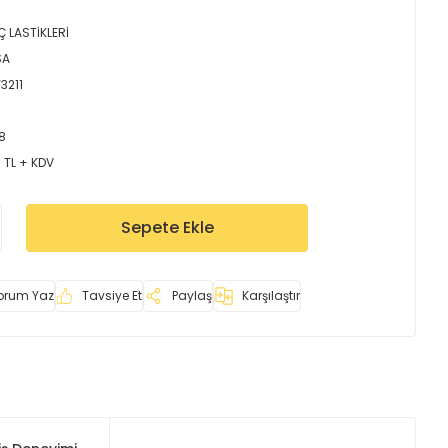
Ç LASTİKLERİ
SA
3211
8
 TL + KDV
Sepete Ekle
orum Yaz
Tavsiye Et
Paylaş
Karşılaştır