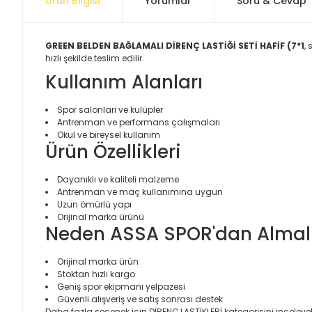
Ürün Bilgisi
Yorumlar
Soru & Cevap
GREEN BELDEN BAĞLAMALI DİRENÇ LASTİĞİ SETİ HAFİF (7*1
,
hızlı şekilde teslim edilir.
Kullanım Alanları
Spor salonları ve kulüpler
Antrenman ve performans çalışmaları
Okul ve bireysel kullanım
Ürün Özellikleri
Dayanıklı ve kaliteli malzeme
Antrenman ve maç kullanımına uygun
Uzun ömürlü yapı
Orijinal marka ürünü
Neden ASSA SPOR'dan Almalı
Orijinal marka ürün
Stoktan hızlı kargo
Geniş spor ekipmanı yelpazesi
Güvenli alışveriş ve satış sonrası destek
Daha fazla seçenek için
DİRENÇ LASTİKLERİ
kategorisini inceleyebi