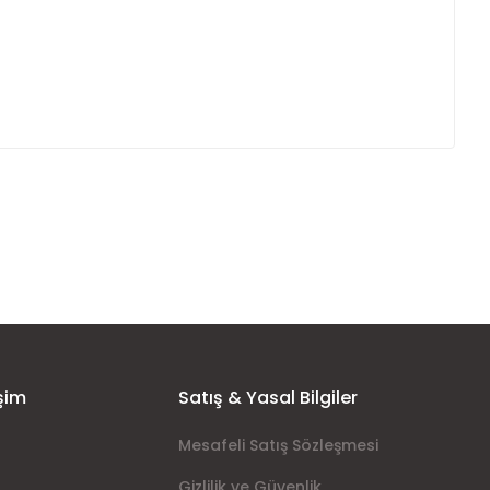
ımıza iletebilirsiniz.
şim
Satış & Yasal Bilgiler
Mesafeli Satış Sözleşmesi
Gizlilik ve Güvenlik