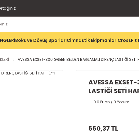
rtağınız
İNGLERİ
Boks ve Dövüş Sporları
Cimnastik Ekipmanları
CrossFit 
KLERİ
AVESSA EXSET-300 GREEN BELDEN BAĞLAMALI DİRENÇ LASTİĞİ SETİ H
AVESSA EXSET-
LASTİĞİ SETİ HAF
0.0 Puan / 0 Yorum
660,37 TL