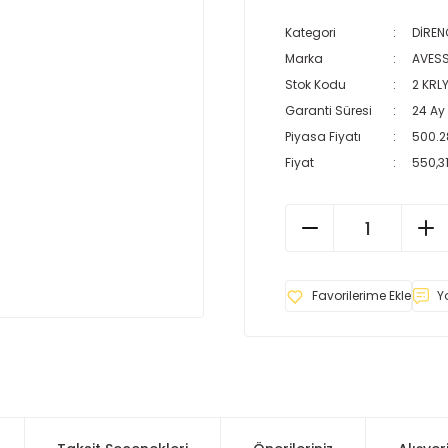
Kategori
DİREN
Marka
AVES
Stok Kodu
2 KRLY
Garanti Süresi
24 Ay
Piyasa Fiyatı
500.2
Fiyat
550,31
Y