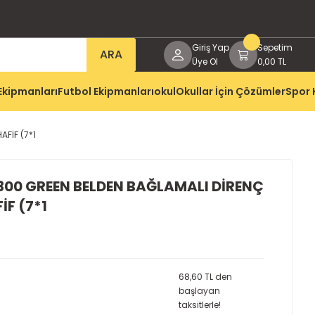
Giriş Yap
Sepetim
ARA
Üye Ol
0,00 TL
Ekipmanları
Futbol Ekipmanları
okul
Okullar İçin Çözümler
Spor 
AFİF (7*1
300 GREEN BELDEN BAĞLAMALI DİRENÇ
İF (7*1
68,60 TL den
başlayan
taksitlerle!