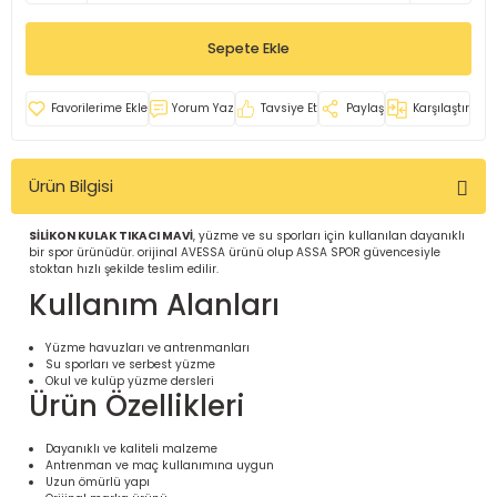
İ
uarlar
Sepete Ekle
Yorum Yaz
Tavsiye Et
Paylaş
Karşılaştır
Ürün Bilgisi
i için Tamamlayıcı Ekipmanlar |
SİLİKON KULAK TIKACI MAVİ
, yüzme ve su sporları için kullanılan dayanıklı
bir spor ürünüdür. orijinal AVESSA ürünü olup ASSA SPOR güvencesiyle
stoktan hızlı şekilde teslim edilir.
Kullanım Alanları
Yüzme havuzları ve antrenmanları
Su sporları ve serbest yüzme
için Tamamlayıcı Spor Ekipmanları |
Okul ve kulüp yüzme dersleri
Ürün Özellikleri
pa – Organizasyonlar için
Dayanıklı ve kaliteli malzeme
ünler | ASSA SPOR
Antrenman ve maç kullanımına uygun
Uzun ömürlü yapı