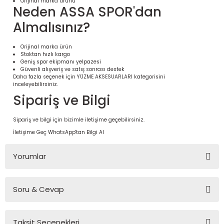
Orijinal marka ürünü
Neden ASSA SPOR'dan
Almalısınız?
Orijinal marka ürün
Stoktan hızlı kargo
Geniş spor ekipmanı yelpazesi
Güvenli alışveriş ve satış sonrası destek
Daha fazla seçenek için
YÜZME AKSESUARLARI
kategorisini
inceleyebilirsiniz.
Sipariş ve Bilgi
Sipariş ve bilgi için bizimle iletişime geçebilirsiniz.
 Ürünleri | Dayanıklı ve Modüler
İletişime Geç
WhatsApp'tan Bilgi Al
ri
Yorumlar
Soru & Cevap
Bu ürüne ilk yorumu siz yapın!
Taksit Seçenekleri