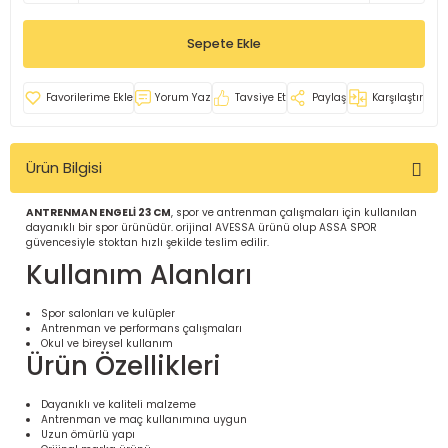
İ
uarlar
Sepete Ekle
Yorum Yaz
Tavsiye Et
Paylaş
Karşılaştır
Ürün Bilgisi
i için Tamamlayıcı Ekipmanlar |
ANTRENMAN ENGELİ 23 CM
, spor ve antrenman çalışmaları için kullanılan
dayanıklı bir spor ürünüdür. orijinal AVESSA ürünü olup ASSA SPOR
güvencesiyle stoktan hızlı şekilde teslim edilir.
Kullanım Alanları
Spor salonları ve kulüpler
Antrenman ve performans çalışmaları
için Tamamlayıcı Spor Ekipmanları |
Okul ve bireysel kullanım
Ürün Özellikleri
pa – Organizasyonlar için
Dayanıklı ve kaliteli malzeme
ünler | ASSA SPOR
Antrenman ve maç kullanımına uygun
Uzun ömürlü yapı