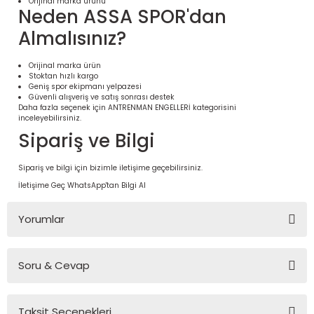
Orijinal marka ürünü
Neden ASSA SPOR'dan
Almalısınız?
Orijinal marka ürün
Stoktan hızlı kargo
Geniş spor ekipmanı yelpazesi
Güvenli alışveriş ve satış sonrası destek
Daha fazla seçenek için
ANTRENMAN ENGELLERİ
kategorisini
inceleyebilirsiniz.
Sipariş ve Bilgi
Sipariş ve bilgi için bizimle iletişime geçebilirsiniz.
 Ürünleri | Dayanıklı ve Modüler
İletişime Geç
WhatsApp'tan Bilgi Al
ri
Yorumlar
Soru & Cevap
Bu ürüne ilk yorumu siz yapın!
Taksit Seçenekleri