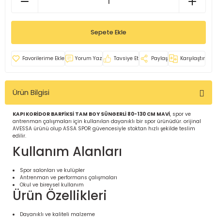
İ
uarlar
Sepete Ekle
Yorum Yaz
Tavsiye Et
Paylaş
Karşılaştır
i için Tamamlayıcı Ekipmanlar |
Ürün Bilgisi
KAPI KORİDOR BARFİKSİ TAM BOY SÜNGERLİ 80-130 CM MAVİ
, spor ve
antrenman çalışmaları için kullanılan dayanıklı bir spor ürünüdür. orijinal
AVESSA ürünü olup ASSA SPOR güvencesiyle stoktan hızlı şekilde teslim
edilir.
Kullanım Alanları
için Tamamlayıcı Spor Ekipmanları |
Spor salonları ve kulüpler
Antrenman ve performans çalışmaları
Okul ve bireysel kullanım
Ürün Özellikleri
pa – Organizasyonlar için
ünler | ASSA SPOR
Dayanıklı ve kaliteli malzeme