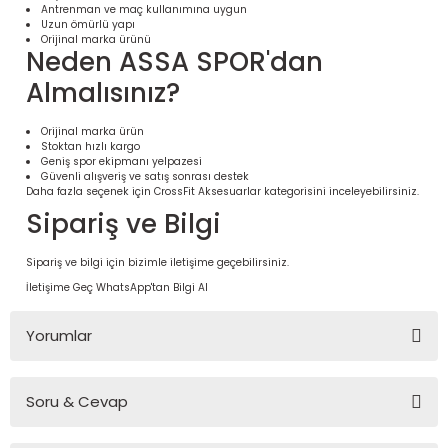
Antrenman ve maç kullanımına uygun
Uzun ömürlü yapı
Orijinal marka ürünü
Neden ASSA SPOR'dan
Almalısınız?
Orijinal marka ürün
Stoktan hızlı kargo
Geniş spor ekipmanı yelpazesi
Güvenli alışveriş ve satış sonrası destek
Daha fazla seçenek için
CrossFit Aksesuarlar
kategorisini inceleyebilirsiniz.
Sipariş ve Bilgi
 Ürünleri | Dayanıklı ve Modüler
Sipariş ve bilgi için bizimle iletişime geçebilirsiniz.
ri
İletişime Geç
WhatsApp'tan Bilgi Al
Yorumlar
Soru & Cevap
Bu ürüne ilk yorumu siz yapın!