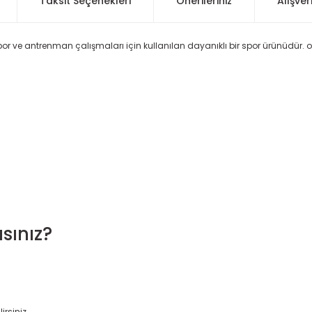
Taksit Seçenekleri
Önerileriniz
Alışver
spor ve antrenman çalışmaları için kullanılan dayanıklı bir spor ürünüdür. 
sınız?
irsiniz.