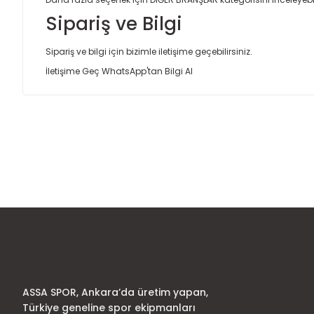
Sipariş ve Bilgi
Sipariş ve bilgi için bizimle iletişime geçebilirsiniz.
İletişime Geç
WhatsApp'tan Bilgi Al
Bu ürünün fiyat bilgisi, resim, ürün açıklamalarında ve diğer
Görüş ve önerileriniz için teşekkür ederiz.
Ürün resmi kalitesiz, bozuk veya görüntülenemiyor.
Ürün açıklamasında eksik bilgiler bulunuyor.
Ürün bilgilerinde hatalar bulunuyor.
Ürün fiyatı diğer sitelerden daha pahalı.
Bu ürüne benzer farklı alternatifler olmalı.
ASSA SPOR, Ankara’da üretim yapan,
Türkiye geneline spor ekipmanları