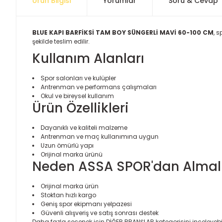
Ürün Bilgisi
Yorumlar
Soru & Cevap
BLUE KAPI BARFİKSİ TAM BOY SÜNGERLİ MAVİ 60-100 CM
, 
şekilde teslim edilir.
Kullanım Alanları
Spor salonları ve kulüpler
Antrenman ve performans çalışmaları
Okul ve bireysel kullanım
Ürün Özellikleri
Dayanıklı ve kaliteli malzeme
Antrenman ve maç kullanımına uygun
Uzun ömürlü yapı
Orijinal marka ürünü
Neden ASSA SPOR'dan Almalı
Orijinal marka ürün
Stoktan hızlı kargo
Geniş spor ekipmanı yelpazesi
Güvenli alışveriş ve satış sonrası destek
Daha fazla seçenek için
DİĞER BRANŞLAR
kategorisini inceleyebil