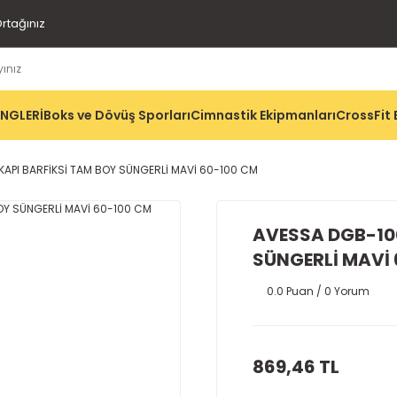
rtağınız
İNGLERİ
Boks ve Dövüş Sporları
Cimnastik Ekipmanları
CrossFit 
KAPI BARFİKSİ TAM BOY SÜNGERLİ MAVİ 60-100 CM
AVESSA DGB-100
SÜNGERLİ MAVİ
0.0 Puan / 0 Yorum
869,46 TL