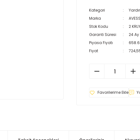
Kategori
Yardı
Marka
AVES
Stok Kodu
2 KRL
Garanti Süresi
24 Ay
Piyasa Fiyatı
658.6
Fiyat
724,5
Y