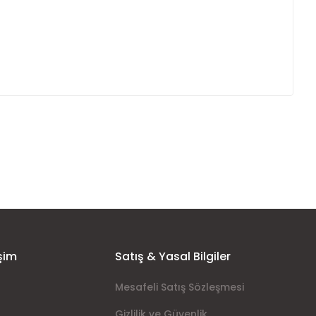
ımıza iletebilirsiniz.
şim
Satış & Yasal Bilgiler
Mesafeli Satış Sözleşmesi
Gizlilik ve Güvenlik