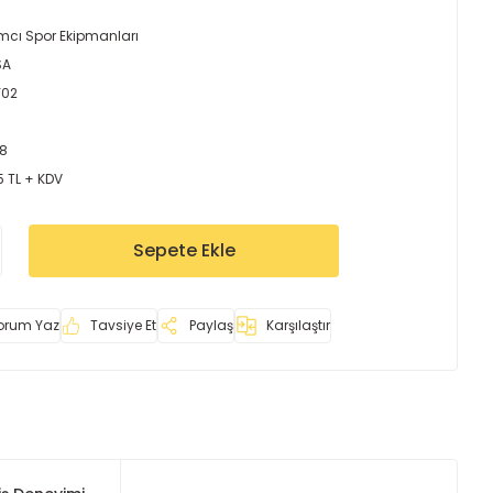
mcı Spor Ekipmanları
SA
Y02
8
5 TL + KDV
Sepete Ekle
orum Yaz
Tavsiye Et
Paylaş
Karşılaştır