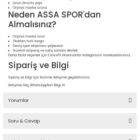
Uzun ömürlü yapı
Orijinal marka ürünü
Neden ASSA SPOR'dan
Almalısınız?
Orijinal marka ürün
Stoktan hızlı kargo
Geniş spor ekipmanı yelpazesi
Güvenli alışveriş ve satış sonrası destek
Daha fazla seçenek için
CrossFit Aksesuarlar
kategorisini inceleyebilirsiniz.
Sipariş ve Bilgi
Sipariş ve bilgi için bizimle iletişime geçebilirsiniz.
 Ürünleri | Dayanıklı ve Modüler
İletişime Geç
WhatsApp'tan Bilgi Al
ri
Yorumlar
Soru & Cevap
Bu ürüne ilk yorumu siz yapın!