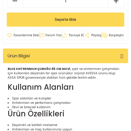
İ
uarlar
Sepete Ekle
Yorum Yaz
Tavsiye Et
Paylaş
Karşılaştır
i için Tamamlayıcı Ekipmanlar |
Ürün Bilgisi
BLUE ANTRENMAN ÇUBUĞU 65 CM MAVİ
, spor ve antrenman çalışmaları
için kullanılan dayanıklı bir spor ürünüdür. orijinal AVESSA ürünü olup
ASSA SPOR güvencesiyle stoktan hızlı şekilde teslim edilir.
Kullanım Alanları
için Tamamlayıcı Spor Ekipmanları |
Spor salonları ve kulüpler
Antrenman ve performans çalışmaları
Okul ve bireysel kullanım
Ürün Özellikleri
pa – Organizasyonlar için
ünler | ASSA SPOR
Dayanıklı ve kaliteli malzeme
Antrenman ve maç kullanımına uygun