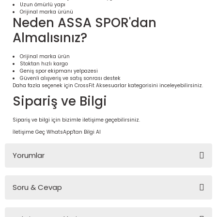
Uzun ömürlü yapı
Orijinal marka ürünü
Neden ASSA SPOR'dan
Almalısınız?
Orijinal marka ürün
Stoktan hızlı kargo
Geniş spor ekipmanı yelpazesi
Güvenli alışveriş ve satış sonrası destek
Daha fazla seçenek için
CrossFit Aksesuarlar
kategorisini inceleyebilirsiniz.
Sipariş ve Bilgi
Sipariş ve bilgi için bizimle iletişime geçebilirsiniz.
 Ürünleri | Dayanıklı ve Modüler
İletişime Geç
WhatsApp'tan Bilgi Al
ri
Yorumlar
Soru & Cevap
Bu ürüne ilk yorumu siz yapın!