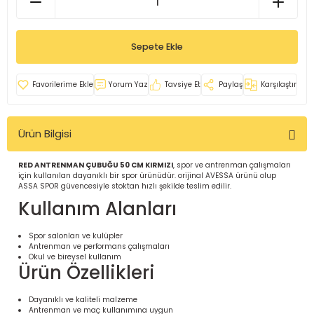
İ
uarlar
Sepete Ekle
Yorum Yaz
Tavsiye Et
Paylaş
Karşılaştır
i için Tamamlayıcı Ekipmanlar |
Ürün Bilgisi
RED ANTRENMAN ÇUBUĞU 50 CM KIRMIZI
, spor ve antrenman çalışmaları
için kullanılan dayanıklı bir spor ürünüdür. orijinal AVESSA ürünü olup
ASSA SPOR güvencesiyle stoktan hızlı şekilde teslim edilir.
Kullanım Alanları
için Tamamlayıcı Spor Ekipmanları |
Spor salonları ve kulüpler
Antrenman ve performans çalışmaları
Okul ve bireysel kullanım
Ürün Özellikleri
pa – Organizasyonlar için
ünler | ASSA SPOR
Dayanıklı ve kaliteli malzeme
Antrenman ve maç kullanımına uygun