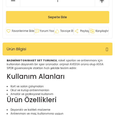
İ
uarlar
Sepete Ekle
Yorum Yaz
Tavsiye Et
Paylaş
Karşılaştır
i için Tamamlayıcı Ekipmanlar |
Ürün Bilgisi
BADMİNGTON RAKET SET TURUNCU
, raket sporları ve antrenmanı için
kullanılan dayanıklı bir spor ürünüdür. orijinal AVESSA ürünü olup ASSA
SPOR güvencesiyle stoktan hızlı şekilde teslim edilir.
Kullanım Alanları
için Tamamlayıcı Spor Ekipmanları |
Kort ve salon çalışmaları
Okul ve kulüp antrenmanları
Amatör ve profesyonel kullanım
Ürün Özellikleri
pa – Organizasyonlar için
ünler | ASSA SPOR
Dayanıklı ve kaliteli malzeme
Antrenman ve maç kullanımına uygun