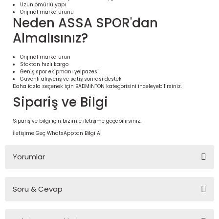
Uzun ömürlü yapı
Orijinal marka ürünü
Neden ASSA SPOR'dan
Almalısınız?
Orijinal marka ürün
Stoktan hızlı kargo
Geniş spor ekipmanı yelpazesi
Güvenli alışveriş ve satış sonrası destek
Daha fazla seçenek için
BADMİNTON
kategorisini inceleyebilirsiniz.
Sipariş ve Bilgi
Sipariş ve bilgi için bizimle iletişime geçebilirsiniz.
 Ürünleri | Dayanıklı ve Modüler
İletişime Geç
WhatsApp'tan Bilgi Al
ri
Yorumlar
Soru & Cevap
Bu ürüne ilk yorumu siz yapın!