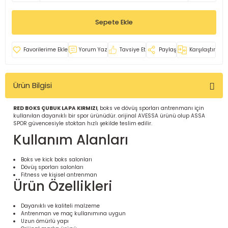
İ
uarlar
Sepete Ekle
Yorum Yaz
Tavsiye Et
Paylaş
Karşılaştır
Ürün Bilgisi
i için Tamamlayıcı Ekipmanlar |
RED BOKS ÇUBUK LAPA KIRMIZI
, boks ve dövüş sporları antrenmanı için
kullanılan dayanıklı bir spor ürünüdür. orijinal AVESSA ürünü olup ASSA
SPOR güvencesiyle stoktan hızlı şekilde teslim edilir.
Kullanım Alanları
Boks ve kick boks salonları
Dövüş sporları salonları
için Tamamlayıcı Spor Ekipmanları |
Fitness ve kişisel antrenman
Ürün Özellikleri
pa – Organizasyonlar için
Dayanıklı ve kaliteli malzeme
ünler | ASSA SPOR
Antrenman ve maç kullanımına uygun
Uzun ömürlü yapı