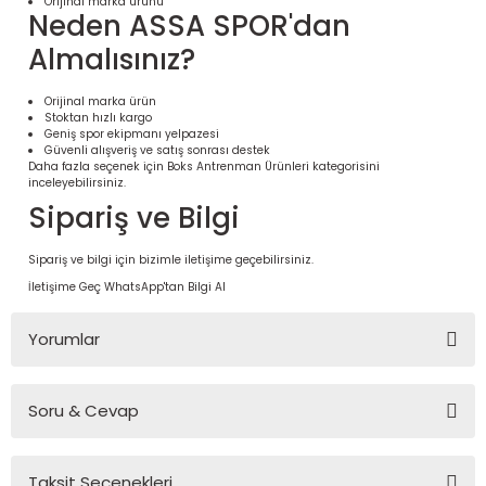
Orijinal marka ürünü
Neden ASSA SPOR'dan
Almalısınız?
Orijinal marka ürün
Stoktan hızlı kargo
Geniş spor ekipmanı yelpazesi
Güvenli alışveriş ve satış sonrası destek
Daha fazla seçenek için
Boks Antrenman Ürünleri
kategorisini
inceleyebilirsiniz.
Sipariş ve Bilgi
Sipariş ve bilgi için bizimle iletişime geçebilirsiniz.
 Ürünleri | Dayanıklı ve Modüler
İletişime Geç
WhatsApp'tan Bilgi Al
ri
Yorumlar
Soru & Cevap
Bu ürüne ilk yorumu siz yapın!
Taksit Seçenekleri