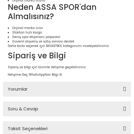
Orijinal marka ürünü
Neden ASSA SPOR'dan
Almalısınız?
Orijinal marka ürün
Stoktan hızlı kargo
Geniş spor ekipmanı yelpazesi
Güvenli alışveriş ve satış sonrası destek
Daha fazla seçenek için
BASKETBOL
kategorisini inceleyebilirsiniz.
Sipariş ve Bilgi
Sipariş ve bilgi için bizimle iletişime geçebilirsiniz.
İletişime Geç
WhatsApp'tan Bilgi Al
 Ürünleri | Dayanıklı ve Modüler
ri
Yorumlar
Soru & Cevap
Bu ürüne ilk yorumu siz yapın!
Taksit Seçenekleri
Yorum Yaz
Ürün hakkında henüz soru sorulmamış.