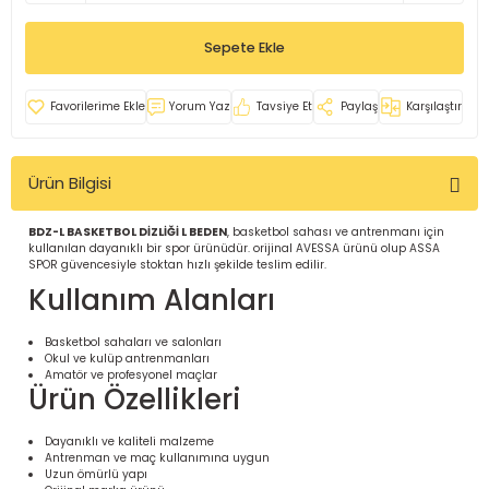
İ
uarlar
Sepete Ekle
Yorum Yaz
Tavsiye Et
Paylaş
Karşılaştır
Ürün Bilgisi
i için Tamamlayıcı Ekipmanlar |
BDZ-L BASKETBOL DİZLİĞİ L BEDEN
, basketbol sahası ve antrenmanı için
kullanılan dayanıklı bir spor ürünüdür. orijinal AVESSA ürünü olup ASSA
SPOR güvencesiyle stoktan hızlı şekilde teslim edilir.
Kullanım Alanları
Basketbol sahaları ve salonları
Okul ve kulüp antrenmanları
için Tamamlayıcı Spor Ekipmanları |
Amatör ve profesyonel maçlar
Ürün Özellikleri
pa – Organizasyonlar için
Dayanıklı ve kaliteli malzeme
ünler | ASSA SPOR
Antrenman ve maç kullanımına uygun
Uzun ömürlü yapı