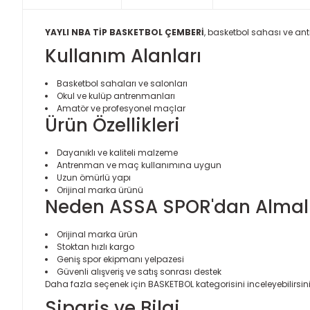
YAYLI NBA TİP BASKETBOL ÇEMBERİ
, basketbol sahası ve ant
Kullanım Alanları
Basketbol sahaları ve salonları
Okul ve kulüp antrenmanları
Amatör ve profesyonel maçlar
Ürün Özellikleri
Dayanıklı ve kaliteli malzeme
Antrenman ve maç kullanımına uygun
Uzun ömürlü yapı
Orijinal marka ürünü
Neden ASSA SPOR'dan Almalı
Orijinal marka ürün
Stoktan hızlı kargo
Geniş spor ekipmanı yelpazesi
Güvenli alışveriş ve satış sonrası destek
Daha fazla seçenek için
BASKETBOL
kategorisini inceleyebilirsini
Sipariş ve Bilgi