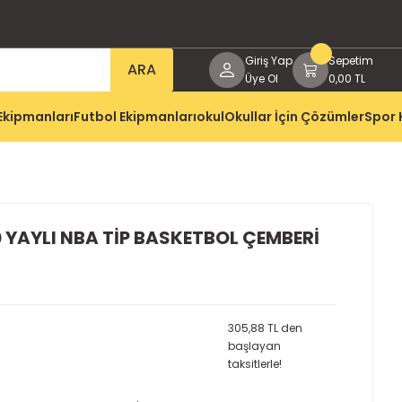
Giriş Yap
Sepetim
ARA
Üye Ol
0,00 TL
Ekipmanları
Futbol Ekipmanları
okul
Okullar İçin Çözümler
Spor 
YAYLI NBA TİP BASKETBOL ÇEMBERİ
305,88 TL den
başlayan
taksitlerle!