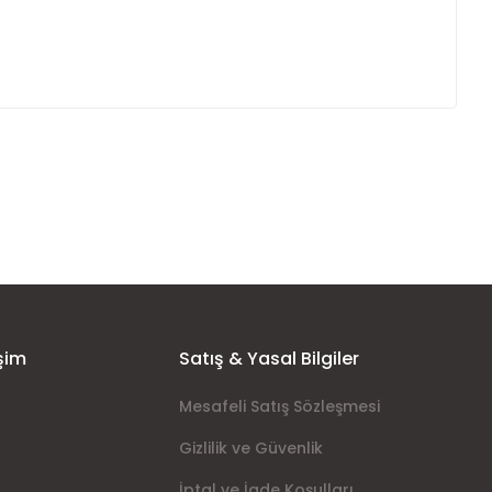
ımıza iletebilirsiniz.
şim
Satış & Yasal Bilgiler
Mesafeli Satış Sözleşmesi
Gizlilik ve Güvenlik
İptal ve İade Koşulları