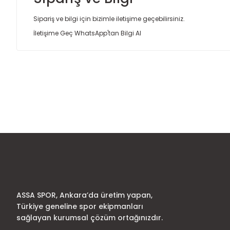
Sipariş ve bilgi için bizimle iletişime geçebilirsiniz.
İletişime Geç
WhatsApp'tan Bilgi Al
Bu ürünün fiyat bilgisi, resim, ürün açıklamalarında ve diğer
Görüş ve önerileriniz için teşekkür ederiz.
Ürün resmi kalitesiz, bozuk veya görüntülenemiyor.
Ürün açıklamasında eksik bilgiler bulunuyor.
Ürün bilgilerinde hatalar bulunuyor.
Ürün fiyatı diğer sitelerden daha pahalı.
Bu ürüne benzer farklı alternatifler olmalı.
ASSA SPOR, Ankara’da üretim yapan,
Türkiye geneline spor ekipmanları
sağlayan kurumsal çözüm ortağınızdır.