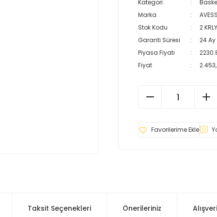
Kategori
Baske
Marka
AVES
Stok Kodu
2 KRL
Garanti Süresi
24 Ay
Piyasa Fiyatı
2230.
Fiyat
2.453
Y
Taksit Seçenekleri
Önerileriniz
Alışver