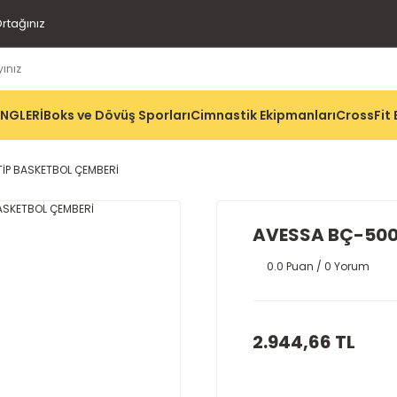
rtağınız
İNGLERİ
Boks ve Dövüş Sporları
Cimnastik Ekipmanları
CrossFit 
TİP BASKETBOL ÇEMBERİ
AVESSA BÇ-500 
0.0 Puan / 0 Yorum
2.944,66 TL