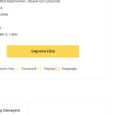
tbol Ekipmanları
,
Okullar İçin Çözümler
SA
Y2565
8
,88 TL + KDV
Sepete Ekle
orum Yaz
Tavsiye Et
Paylaş
Karşılaştır
iş Deneyimi