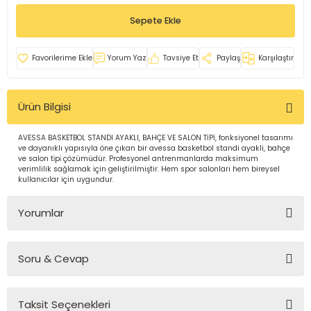
İ
uarlar
Sepete Ekle
Yorum Yaz
Tavsiye Et
Paylaş
Karşılaştır
Ürün Bilgisi
i için Tamamlayıcı Ekipmanlar |
AVESSA BASKETBOL STANDI AYAKLI, BAHÇE VE SALON TİPİ, fonksiyonel tasarımı
ve dayanıklı yapısıyla öne çıkan bir avessa basketbol standi ayakli, bahçe
ve salon ti̇pi̇ çözümüdür. Profesyonel antrenmanlarda maksimum
verimlilik sağlamak için geliştirilmiştir. Hem spor salonları hem bireysel
kullanıcılar için uygundur.
Yorumlar
için Tamamlayıcı Spor Ekipmanları |
Soru & Cevap
Bu ürüne ilk yorumu siz yapın!
pa – Organizasyonlar için
ünler | ASSA SPOR
Taksit Seçenekleri
Yorum Yaz