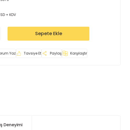
USD + KDV
Sepete Ekle
orum Yaz
Tavsiye Et
Paylaş
Karşılaştır
iş Deneyimi