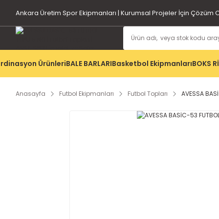
Ankara Üretim Spor Ekipmanları | Kurumsal Projeler İçin Çözüm O
rdinasyon Ürünleri
BALE BARLARI
Basketbol Ekipmanları
BOKS R
Anasayfa
Futbol Ekipmanları
Futbol Topları
AVESSA BASİ