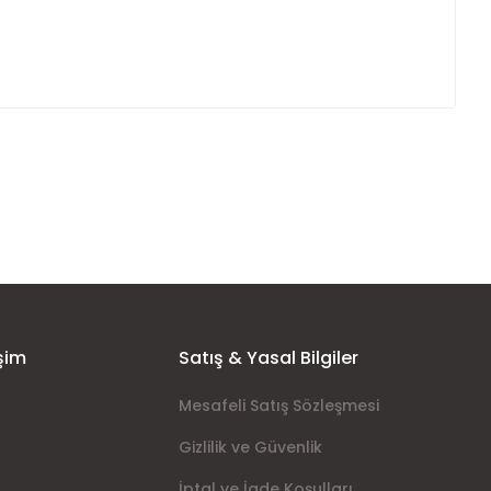
ımıza iletebilirsiniz.
şim
Satış & Yasal Bilgiler
Mesafeli Satış Sözleşmesi
Gizlilik ve Güvenlik
İptal ve İade Koşulları