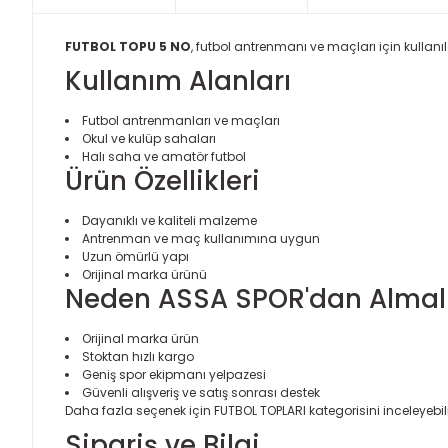
FUTBOL TOPU 5 NO
, futbol antrenmanı ve maçları için kullanı
Kullanım Alanları
Futbol antrenmanları ve maçları
Okul ve kulüp sahaları
Halı saha ve amatör futbol
Ürün Özellikleri
Dayanıklı ve kaliteli malzeme
Antrenman ve maç kullanımına uygun
Uzun ömürlü yapı
Orijinal marka ürünü
Neden ASSA SPOR'dan Almalı
Orijinal marka ürün
Stoktan hızlı kargo
Geniş spor ekipmanı yelpazesi
Güvenli alışveriş ve satış sonrası destek
Daha fazla seçenek için
FUTBOL TOPLARI
kategorisini inceleyebili
Sipariş ve Bilgi