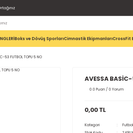
rtağınız
İNGLERİ
Boks ve Dövüş Sporları
Cimnastik Ekipmanları
CrossFit 
C-53 FUTBOL TOPU 5 NO
AVESSA BASİC-
0.0 Puan / 0 Yorum
0,00 TL
Kategori
Futbol
Stok Kodu
2 KRL