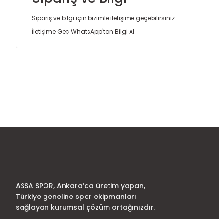
Sipariş ve bilgi için bizimle iletişime geçebilirsiniz.
İletişime Geç
WhatsApp'tan Bilgi Al
Bu ürünün fiyat bilgisi, resim, ürün açıklamalarında ve diğer
Görüş ve önerileriniz için teşekkür ederiz.
Ürün resmi kalitesiz, bozuk veya görüntülenemiyor.
Ürün açıklamasında eksik bilgiler bulunuyor.
Ürün bilgilerinde hatalar bulunuyor.
Ürün fiyatı diğer sitelerden daha pahalı.
Bu ürüne benzer farklı alternatifler olmalı.
ASSA SPOR, Ankara’da üretim yapan,
Türkiye geneline spor ekipmanları
sağlayan kurumsal çözüm ortağınızdır.