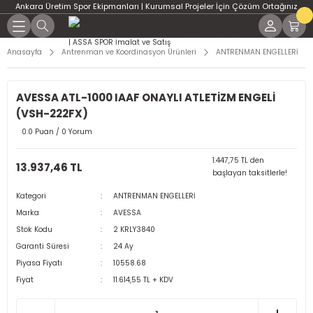
Ankara Üretim Spor Ekipmanları | Kurumsal Projeler İçin Çözüm Ortağınız
Geri Dön
Geri Dön
Geri Dön
Geri Dön
Geri Dön
Geri Dön
Geri Dön
Geri Dön
Geri Dön
Geri Dön
Geri Dön
Geri Dön
Geri Dön
PT Salonları İçin Çözümler
rojeler ve Resmî Kurum
ve Koordinasyon Ürünleri
Ekipmanları
ERİ
üş Sporları
Ekipmanları
ipmanları
manları
n Çözümler
eri İçin Çözümler
kipmanları
por Ekipmanları
Spor Topları
Jimnastik Minderleri
Jimnastik Aletleri
Ağırlık – Plaka – Dambıl
CrossFit Aksesuarlar
DART
Havuz Tesisleri için Tamaml
HENTBOL
MASA TENİSİ
PİLATES
TAEKWONDO
TENİS
Anasayfa
Antrenman ve Koordinasyon Ürünleri
ANTRENMAN ENGELLERİ
Ekipmanlar | ASSA SPOR
ssFit Ekipmanları
SESUAR
ketbol Potaları
 Ürünleri
erleri
onları
rları
r Salonu Kurulumları
ntrenman Ekipmanları
ol Direkleri
e
DİĞER TOPLAR
SİLİNDİR MİNDERLER
DENGE ALETLERİ
Ağırlık Plakaları
AĞIRLIK YELEKLERİ
DART OKU
HENTBOL KALE FİLESİ
MASA TENİSİ FİLELERİ
PİLATES ÇEMBERİ
TAEKWONDO AKSESUAR
TENİS DİREKLERİ
AVESSA ATL-1000 IAAF ONAYLI ATLETİZM ENGELİ
e Teknik Dokümanlar
BONE
(VSH-222FX)
 Aksesuar Sistemleri
GELLERİ
asketbol Potaları
eri
 Sehpaları
an Ekipmanları
ans Salonları
suarları ve Toplar
REMAN ÜRÜNLERİ
HENTBOL TOPLARI
PUF MİNDERLER
TRAMBOLİNLER-SIÇRAMA TAHTALARI
Dambıllar
BULGAR ÇANTALARI
DART TAHTASI
HENTBOL KALELERİ
MASA TENİSİ MASALARI
PİLATES TOPU
TENİS FİLELERİ
0.0 Puan / 0 Yorum
 Süreçleri
ŞNORKEL MASKE
trenman Ürünleri
NİLERİ
suarları
i
enman Ürünleri
ama Üniteleri
leri
Alan Spor Donanımları
Kuvvet Antrenman Alanları
uarları
HENTBOL TOPLARI
ÜÇGEN TAKLA MİNDERİ
Kettlebell Modelleri ve Fiyatları | ASS
Plyometrik Sıçrama Kutuları
RAKETLER
YOGA ÜRÜNLERİ
TENİS RAKETLERİ
1.447,75 TL den
13.937,46 TL
alma Çözümleri
YÜZME AKSESUARLARI
başlayan taksitlerle!
tant Çözümleri
RDİVENLERİ
ri
on Kurulumu
 – Dambıl
esuar Ekipmanları ve Toplar
ans Ölçüm ve Test Sistemleri
enman Ekipmanları
TOP AKSESUAR
Sağlık Topları
TOPLAR
TENİS TOPLARI
Kategori
ANTRENMAN ENGELLERİ
ş Danışmanları
Marka
AVESSA
n Kaplama Çözümleri
ERİ
bol Potaları
iği
uarlar
 ve Oyun Alanları
Madalyalar ve Kupalar
i
Stok Kodu
2 KRLY3840
ler ve Uygulamalar
Garanti Süresi
24 Ay
Alanı Kurulumları
arı
ı
Piyasa Fiyatı
10558.68
Fiyat
11.614,55 TL + KDV
SİZ