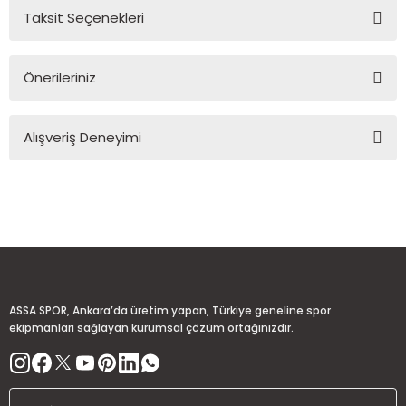
Taksit Seçenekleri
Yorum Yaz
Ürün hakkında henüz soru sorulmamış.
Önerileriniz
Soru Sor
Bu ürünün fiyat bilgisi, resim, ürün açıklamalarında ve diğer
Alışveriş Deneyimi
konularda yetersiz gördüğünüz noktaları öneri formunu
kullanarak tarafımıza iletebilirsiniz.
Görüş ve önerileriniz için teşekkür ederiz.
Sitemize ilk yorumu siz yapın!
Ürün resmi kalitesiz, bozuk veya görüntülenemiyor.
Ürün açıklamasında eksik bilgiler bulunuyor.
Deneyimini Paylaş
Ürün bilgilerinde hatalar bulunuyor.
Ürün fiyatı diğer sitelerden daha pahalı.
ASSA SPOR, Ankara’da üretim yapan, Türkiye geneline spor
Bu ürüne benzer farklı alternatifler olmalı.
ekipmanları sağlayan kurumsal çözüm ortağınızdır.