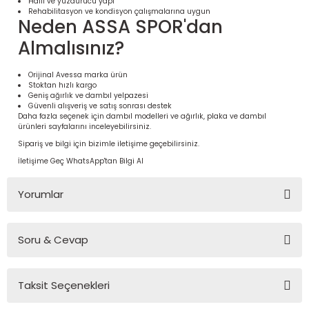
Hafif ve yüzdürücü yapı
Rehabilitasyon ve kondisyon çalışmalarına uygun
Neden ASSA SPOR'dan
Almalısınız?
Orijinal Avessa marka ürün
Stoktan hızlı kargo
Geniş ağırlık ve dambıl yelpazesi
Güvenli alışveriş ve satış sonrası destek
Daha fazla seçenek için
dambıl modelleri
ve
ağırlık, plaka ve dambıl
ürünleri
sayfalarını inceleyebilirsiniz.
Sipariş ve bilgi için bizimle iletişime geçebilirsiniz.
İletişime Geç
WhatsApp'tan Bilgi Al
 Ürünleri | Dayanıklı ve Modüler
ri
Yorumlar
Soru & Cevap
Bu ürüne ilk yorumu siz yapın!
Taksit Seçenekleri
Yorum Yaz
Ürün hakkında henüz soru sorulmamış.