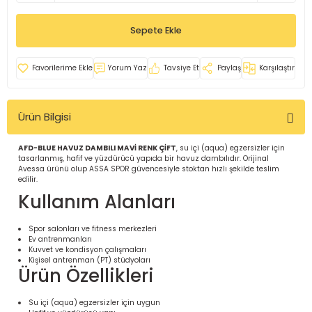
İ
uarlar
Sepete Ekle
Yorum Yaz
Tavsiye Et
Paylaş
Karşılaştır
Ürün Bilgisi
i için Tamamlayıcı Ekipmanlar |
AFD-BLUE HAVUZ DAMBILI MAVİ RENK ÇİFT
, su içi (aqua) egzersizler için
tasarlanmış, hafif ve yüzdürücü yapıda bir havuz dambılıdır. Orijinal
Avessa ürünü olup ASSA SPOR güvencesiyle stoktan hızlı şekilde teslim
edilir.
Kullanım Alanları
Spor salonları ve fitness merkezleri
için Tamamlayıcı Spor Ekipmanları |
Ev antrenmanları
Kuvvet ve kondisyon çalışmaları
Kişisel antrenman (PT) stüdyoları
Ürün Özellikleri
pa – Organizasyonlar için
ünler | ASSA SPOR
Su içi (aqua) egzersizler için uygun