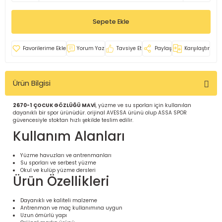
İ
uarlar
Sepete Ekle
Yorum Yaz
Tavsiye Et
Paylaş
Karşılaştır
Ürün Bilgisi
i için Tamamlayıcı Ekipmanlar |
2670-1 ÇOCUK GÖZLÜĞÜ MAVİ
, yüzme ve su sporları için kullanılan
dayanıklı bir spor ürünüdür. orijinal AVESSA ürünü olup ASSA SPOR
güvencesiyle stoktan hızlı şekilde teslim edilir.
Kullanım Alanları
Yüzme havuzları ve antrenmanları
Su sporları ve serbest yüzme
için Tamamlayıcı Spor Ekipmanları |
Okul ve kulüp yüzme dersleri
Ürün Özellikleri
pa – Organizasyonlar için
Dayanıklı ve kaliteli malzeme
ünler | ASSA SPOR
Antrenman ve maç kullanımına uygun
Uzun ömürlü yapı