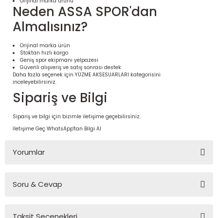
Orijinal marka ürünü
Neden ASSA SPOR'dan
Almalısınız?
Orijinal marka ürün
Stoktan hızlı kargo
Geniş spor ekipmanı yelpazesi
Güvenli alışveriş ve satış sonrası destek
Daha fazla seçenek için
YÜZME AKSESUARLARI
kategorisini
inceleyebilirsiniz.
Sipariş ve Bilgi
Sipariş ve bilgi için bizimle iletişime geçebilirsiniz.
 Ürünleri | Dayanıklı ve Modüler
İletişime Geç
WhatsApp'tan Bilgi Al
ri
Yorumlar
Soru & Cevap
Bu ürüne ilk yorumu siz yapın!
Taksit Seçenekleri