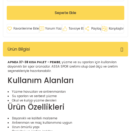
İ
uarlar
Sepete Ekle
Yorum Yaz
Tavsiye Et
Paylaş
Karşılaştır
Ürün Bilgisi
i için Tamamlayıcı Ekipmanlar |
APNEA 37-38 KISA PALET - PEMBE
, yüzme ve su sporları için kullanılan
dayanıklı bir spor ürünüdür. ASSA SPOR üretimi olup özel ölçü ve üretim
seçenekleriyle hazırlanabilir.
Kullanım Alanları
Yüzme havuzları ve antrenmanları
Su sporları ve serbest yüzme
için Tamamlayıcı Spor Ekipmanları |
Okul ve kulüp yüzme dersleri
Ürün Özellikleri
pa – Organizasyonlar için
Dayanıklı ve kaliteli malzeme
ünler | ASSA SPOR
Antrenman ve maç kullanımına uygun
Uzun ömürlü yapı