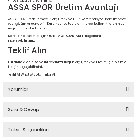
Özel ölçü ve üretim imkânı
ASSA SPOR Üretim Avantajı
ASSA SPOR üretici firmadır; ölçü, renk ve ürün kombinasyonunda ihtiyaca
özel çözümler sunabilir. Kurumsal ve toplu alımlarda kullanım alanınıza
uygun ürün planlanabilir.
Daha fazla seçenek için
YÜZME AKSESUARLARI
kategorisini
inceleyebilirsiniz.
Teklif Alın
Kullanım alanınıza ve ihtiyacınıza uygun ölçü, renk ve üretim için bizimle
iletişime geçebilirsiniz.
Teklif Al
WhatsApp'tan Bilgi Al
 Ürünleri | Dayanıklı ve Modüler
ri
Yorumlar
Soru & Cevap
Bu ürüne ilk yorumu siz yapın!
Taksit Seçenekleri
Yorum Yaz
Ürün hakkında henüz soru sorulmamış.