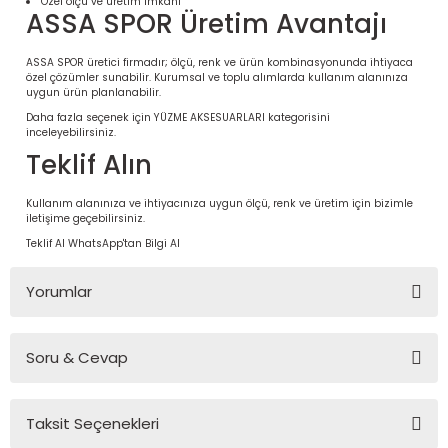
Özel ölçü ve üretim imkânı
ASSA SPOR Üretim Avantajı
ASSA SPOR üretici firmadır; ölçü, renk ve ürün kombinasyonunda ihtiyaca
özel çözümler sunabilir. Kurumsal ve toplu alımlarda kullanım alanınıza
uygun ürün planlanabilir.
Daha fazla seçenek için
YÜZME AKSESUARLARI
kategorisini
inceleyebilirsiniz.
Teklif Alın
Kullanım alanınıza ve ihtiyacınıza uygun ölçü, renk ve üretim için bizimle
iletişime geçebilirsiniz.
Teklif Al
WhatsApp'tan Bilgi Al
 Ürünleri | Dayanıklı ve Modüler
ri
Yorumlar
Soru & Cevap
Bu ürüne ilk yorumu siz yapın!
Taksit Seçenekleri
Yorum Yaz
Ürün hakkında henüz soru sorulmamış.