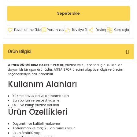
İ
uarlar
Sepete Ekle
Yorum Yaz
Tavsiye Et
Paylaş
Karşılaştır
Ürün Bilgisi
i için Tamamlayıcı Ekipmanlar |
APNEA 25-26 KISA PALET - PEMBE
, yüzme ve su sporları için kullanılan
dayanıklı bir spor ürünüdür. ASSA SPOR üretimi olup özel ölçü ve üretim
seçenekleriyle hazırlanabilir.
Kullanım Alanları
Yüzme havuzları ve antrenmanları
Su sporları ve serbest yüzme
için Tamamlayıcı Spor Ekipmanları |
Okul ve kulüp yüzme dersleri
Ürün Özellikleri
pa – Organizasyonlar için
Dayanıklı ve kaliteli malzeme
ünler | ASSA SPOR
Antrenman ve maç kullanımına uygun
Uzun ömürlü yapı