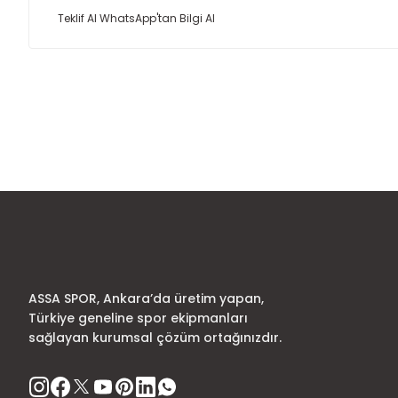
Teklif Al
WhatsApp'tan Bilgi Al
Bu ürünün fiyat bilgisi, resim, ürün açıklamalarında ve diğer
Görüş ve önerileriniz için teşekkür ederiz.
Ürün resmi kalitesiz, bozuk veya görüntülenemiyor.
Ürün açıklamasında eksik bilgiler bulunuyor.
Ürün bilgilerinde hatalar bulunuyor.
Ürün fiyatı diğer sitelerden daha pahalı.
Bu ürüne benzer farklı alternatifler olmalı.
ASSA SPOR, Ankara’da üretim yapan,
Türkiye geneline spor ekipmanları
sağlayan kurumsal çözüm ortağınızdır.