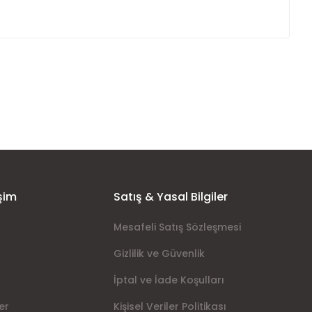
ımıza iletebilirsiniz.
şim
Satış & Yasal Bilgiler
Mesafeli Satış Sözleşmesi
Gizlilik ve Güvenlik
İptal ve İade Koşulları
er
Kişisel Veriler Politikası