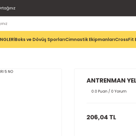
rtağınız
İNGLERİ
Boks ve Dövüş Sporları
Cimnastik Ekipmanları
CrossFit 
ANTRENMAN YELE
0.0 Puan / 0 Yorum
206,04 TL