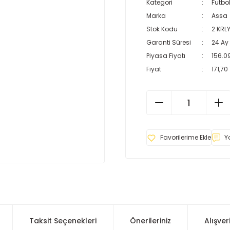
Kategori
Futbo
Marka
Assa
Stok Kodu
2 KRL
Garanti Süresi
24 Ay
Piyasa Fiyatı
156.0
Fiyat
171,70
Y
Taksit Seçenekleri
Önerileriniz
Alışver