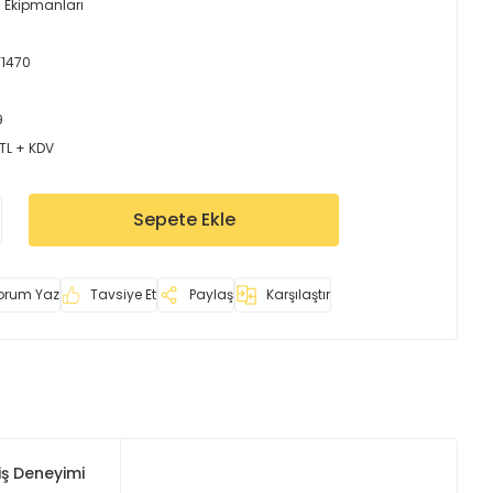
l Ekipmanları
Y1470
9
 TL + KDV
Sepete Ekle
orum Yaz
Tavsiye Et
Paylaş
Karşılaştır
iş Deneyimi