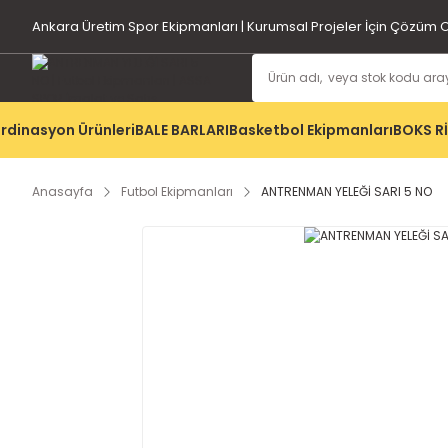
Ankara Üretim Spor Ekipmanları | Kurumsal Projeler İçin Çözüm O
rdinasyon Ürünleri
BALE BARLARI
Basketbol Ekipmanları
BOKS R
Anasayfa
Futbol Ekipmanları
ANTRENMAN YELEĞİ SARI 5 NO