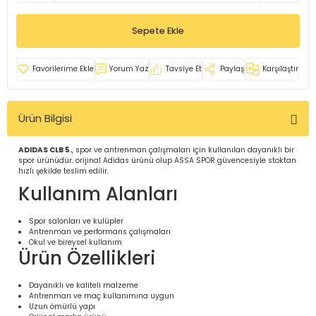
İ
uarlar
Sepete Ekle
Yorum Yaz
Tavsiye Et
Paylaş
Karşılaştır
Ürün Bilgisi
i için Tamamlayıcı Ekipmanlar |
ADIDAS CLB 5.
, spor ve antrenman çalışmaları için kullanılan dayanıklı bir
spor ürünüdür. orijinal Adidas ürünü olup ASSA SPOR güvencesiyle stoktan
hızlı şekilde teslim edilir.
Kullanım Alanları
Spor salonları ve kulüpler
Antrenman ve performans çalışmaları
için Tamamlayıcı Spor Ekipmanları |
Okul ve bireysel kullanım
Ürün Özellikleri
pa – Organizasyonlar için
Dayanıklı ve kaliteli malzeme
ünler | ASSA SPOR
Antrenman ve maç kullanımına uygun
Uzun ömürlü yapı