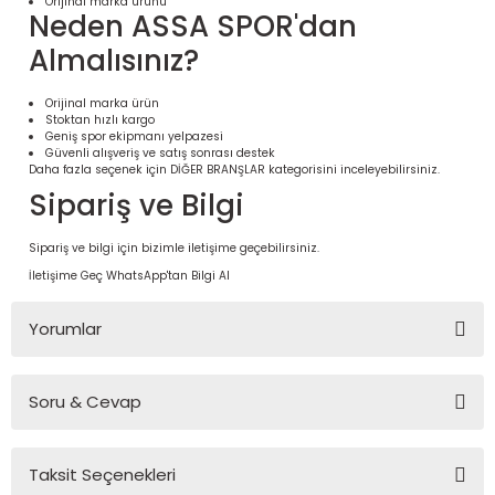
Orijinal marka ürünü
Neden ASSA SPOR'dan
Almalısınız?
Orijinal marka ürün
Stoktan hızlı kargo
Geniş spor ekipmanı yelpazesi
Güvenli alışveriş ve satış sonrası destek
Daha fazla seçenek için
DİĞER BRANŞLAR
kategorisini inceleyebilirsiniz.
Sipariş ve Bilgi
Sipariş ve bilgi için bizimle iletişime geçebilirsiniz.
İletişime Geç
WhatsApp'tan Bilgi Al
 Ürünleri | Dayanıklı ve Modüler
ri
Yorumlar
Soru & Cevap
Bu ürüne ilk yorumu siz yapın!
Taksit Seçenekleri
Yorum Yaz
Ürün hakkında henüz soru sorulmamış.