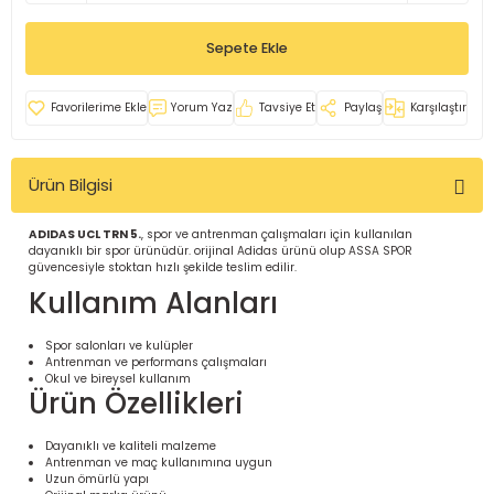
İ
uarlar
Sepete Ekle
Yorum Yaz
Tavsiye Et
Paylaş
Karşılaştır
Ürün Bilgisi
i için Tamamlayıcı Ekipmanlar |
ADIDAS UCL TRN 5.
, spor ve antrenman çalışmaları için kullanılan
dayanıklı bir spor ürünüdür. orijinal Adidas ürünü olup ASSA SPOR
güvencesiyle stoktan hızlı şekilde teslim edilir.
Kullanım Alanları
Spor salonları ve kulüpler
Antrenman ve performans çalışmaları
için Tamamlayıcı Spor Ekipmanları |
Okul ve bireysel kullanım
Ürün Özellikleri
pa – Organizasyonlar için
Dayanıklı ve kaliteli malzeme
ünler | ASSA SPOR
Antrenman ve maç kullanımına uygun
Uzun ömürlü yapı