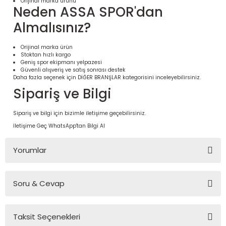
Orijinal marka ürünü
Neden ASSA SPOR'dan
Almalısınız?
Orijinal marka ürün
Stoktan hızlı kargo
Geniş spor ekipmanı yelpazesi
Güvenli alışveriş ve satış sonrası destek
Daha fazla seçenek için
DİĞER BRANŞLAR
kategorisini inceleyebilirsiniz.
Sipariş ve Bilgi
Sipariş ve bilgi için bizimle iletişime geçebilirsiniz.
İletişime Geç
WhatsApp'tan Bilgi Al
 Ürünleri | Dayanıklı ve Modüler
ri
Yorumlar
Soru & Cevap
Bu ürüne ilk yorumu siz yapın!
Taksit Seçenekleri
Yorum Yaz
Ürün hakkında henüz soru sorulmamış.