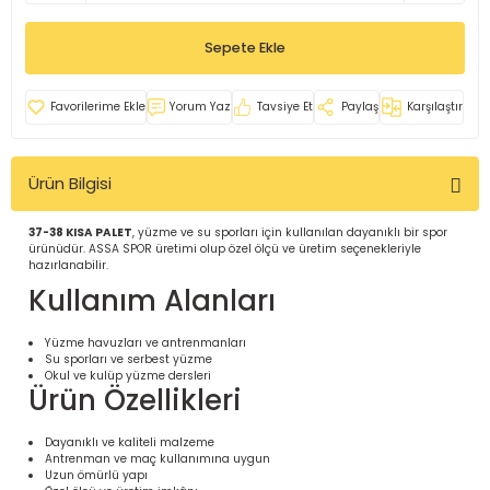
İ
uarlar
Sepete Ekle
Yorum Yaz
Tavsiye Et
Paylaş
Karşılaştır
Ürün Bilgisi
i için Tamamlayıcı Ekipmanlar |
37-38 KISA PALET
, yüzme ve su sporları için kullanılan dayanıklı bir spor
ürünüdür. ASSA SPOR üretimi olup özel ölçü ve üretim seçenekleriyle
hazırlanabilir.
Kullanım Alanları
Yüzme havuzları ve antrenmanları
Su sporları ve serbest yüzme
için Tamamlayıcı Spor Ekipmanları |
Okul ve kulüp yüzme dersleri
Ürün Özellikleri
pa – Organizasyonlar için
Dayanıklı ve kaliteli malzeme
ünler | ASSA SPOR
Antrenman ve maç kullanımına uygun
Uzun ömürlü yapı