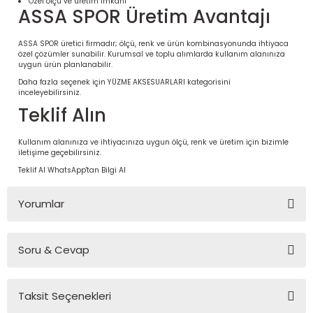
Özel ölçü ve üretim imkânı
ASSA SPOR Üretim Avantajı
ASSA SPOR üretici firmadır; ölçü, renk ve ürün kombinasyonunda ihtiyaca
özel çözümler sunabilir. Kurumsal ve toplu alımlarda kullanım alanınıza
uygun ürün planlanabilir.
Daha fazla seçenek için
YÜZME AKSESUARLARI
kategorisini
inceleyebilirsiniz.
Teklif Alın
Kullanım alanınıza ve ihtiyacınıza uygun ölçü, renk ve üretim için bizimle
iletişime geçebilirsiniz.
Teklif Al
WhatsApp'tan Bilgi Al
 Ürünleri | Dayanıklı ve Modüler
ri
Yorumlar
Soru & Cevap
Bu ürüne ilk yorumu siz yapın!
Taksit Seçenekleri
Yorum Yaz
Ürün hakkında henüz soru sorulmamış.