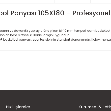
l Panyası 105X180 – Profesyonel 
sarımı ve dayanıklı yapısıyla öne çıkan bir 10 mm temperli̇ cam basket
onları hem bireysel kullanıcılar için uygundur.
R basketbol panyası, spor tesislerinin standart donanımıdır. Kolay monta
 konularda yetersiz gördüğünüz noktaları öneri formunu kullanarak taraf
Ürün hakkında henüz soru sorulmamış.
Bu ürüne ilk yorumu siz yapın!
Sitemize ilk yorumu siz yapın!
Deneyimini Paylaş
Yorum Yaz
Soru Sor
Hızlı İşlemler
Kurumsal & İleti