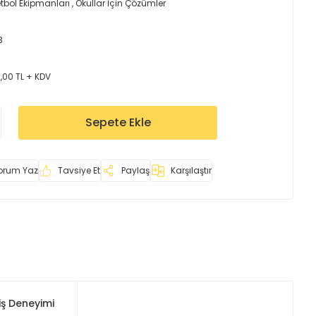
tbol Ekipmanları
,
Okullar İçin Çözümler
3
,00 TL + KDV
Sepete Ekle
orum Yaz
Tavsiye Et
Paylaş
Karşılaştır
iş Deneyimi