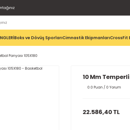
rtağınız
İNGLERİ
Boks ve Dövüş Sporları
Cimnastik Ekipmanları
CrossFit 
tbol Panyası 105X180
10 Mm Temperli
0.0 Puan / 0 Yorum
22.586,40 TL