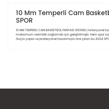
10 Mm Temperli Cam Basketbo
SPOR
10 MM TEMPERLİ CAM BASKETBOL PANYASI 105X180, fonksiyonel ta
maksimum verimlilik sağlamak için geliştirilmiştir. Hem spor sal
Güçlü yapısı ve profesyonel tasarımıyla öne çıkan bu ASSA SPO
Bu ürünün fiyat bilgisi, resim, ürün açıklamalarında ve diğer
Görüş ve önerileriniz için teşekkür ederiz.
Ürün resmi kalitesiz, bozuk veya görüntülenemiyor.
Ürün açıklamasında eksik bilgiler bulunuyor.
Ürün bilgilerinde hatalar bulunuyor.
Ürün fiyatı diğer sitelerden daha pahalı.
Bu ürüne benzer farklı alternatifler olmalı.