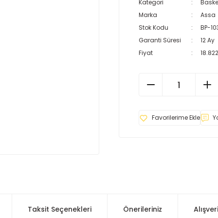
Kategori
Baske
Marka
Assa
Stok Kodu
BP-10
Garanti Süresi
12 Ay
Fiyat
18.822
Y
Taksit Seçenekleri
Önerileriniz
Alışver